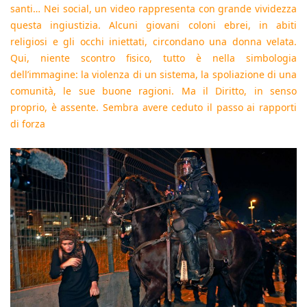
santi… Nei social, un video rappresenta con grande vividezza
questa ingiustizia. Alcuni giovani coloni ebrei, in abiti
religiosi e gli occhi iniettati, circondano una donna velata.
Qui, niente scontro fisico, tutto è nella simbologia
dell’immagine: la violenza di un sistema, la spoliazione di una
comunità, le sue buone ragioni. Ma il Diritto, in senso
proprio, è assente. Sembra avere ceduto il passo ai rapporti
di forza