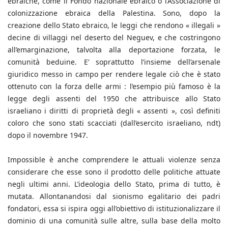
ebraiche, come il Fondo nazionale ebraico o l’Associazione di
colonizzazione ebraica della Palestina. Sono, dopo la
creazione dello Stato ebraico, le leggi che rendono « illegali »
decine di villaggi nel deserto del Neguev, e che costringono
all’emarginazione, talvolta alla deportazione forzata, le
comunità beduine. E’ soprattutto l’insieme dell’arsenale
giuridico messo in campo per rendere legale ciò che è stato
ottenuto con la forza delle armi : l’esempio più famoso è la
legge degli assenti del 1950 che attribuisce allo Stato
israeliano i diritti di proprietà degli « assenti », così definiti
coloro che sono stati scacciati (dall’esercito israeliano, ndt)
dopo il novembre 1947.
Impossible è anche comprendere le attuali violenze senza
considerare che esse sono il prodotto delle politiche attuate
negli ultimi anni. L’ideologia dello Stato, prima di tutto, è
mutata. Allontanandosi dal sionismo egalitario dei padri
fondatori, essa si ispira oggi all’obiettivo di istituzionalizzare il
dominio di una comunità sulle altre, sulla base della molto