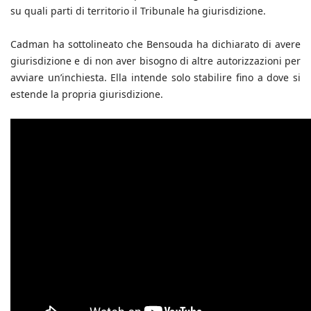
su quali parti di territorio il Tribunale ha giurisdizione.
Cadman ha sottolineato che Bensouda ha dichiarato di avere
giurisdizione e di non aver bisogno di altre autorizzazioni per
avviare un’inchiesta. Ella intende solo stabilire fino a dove si
estende la propria giurisdizione.