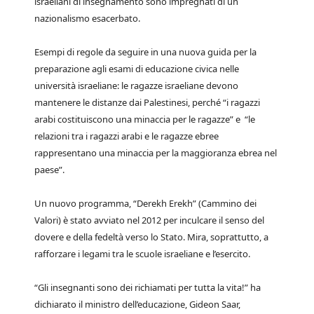
israeliani di insegnamento sono impregnati di un
nazionalismo esacerbato.
Esempi di regole da seguire in una nuova guida per la
preparazione agli esami di educazione civica nelle
università israeliane: le ragazze israeliane devono
mantenere le distanze dai Palestinesi, perché “i ragazzi
arabi costituiscono una minaccia per le ragazze” e “le
relazioni tra i ragazzi arabi e le ragazze ebree
rappresentano una minaccia per la maggioranza ebrea nel
paese”.
Un nuovo programma, “Derekh Erekh” (Cammino dei
Valori) è stato avviato nel 2012 per inculcare il senso del
dovere e della fedeltà verso lo Stato. Mira, soprattutto, a
rafforzare i legami tra le scuole israeliane e l’esercito.
“Gli insegnanti sono dei richiamati per tutta la vita!” ha
dichiarato il ministro dell’educazione, Gideon Saar,