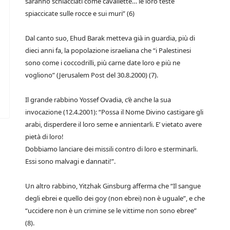
saranno schiacciati come cavallette… le loro teste
spiaccicate sulle rocce e sui muri” (6)
Dal canto suo, Ehud Barak metteva già in guardia, più di
dieci anni fa, la popolazione israeliana che “i Palestinesi
sono come i coccodrilli, più carne date loro e più ne
vogliono” (Jerusalem Post del 30.8.2000) (7).
Il grande rabbino Yossef Ovadia, c’è anche la sua
invocazione (12.4.2001): “Possa il Nome Divino castigare gli
arabi, disperdere il loro seme e annientarli. E’ vietato avere
pietà di loro!
Dobbiamo lanciare dei missili contro di loro e sterminarli.
Essi sono malvagi e dannati!”.
Un altro rabbino, Yitzhak Ginsburg afferma che “Il sangue
degli ebrei e quello dei goy (non ebrei) non è uguale”, e che
“uccidere non è un crimine se le vittime non sono ebree”
(8).