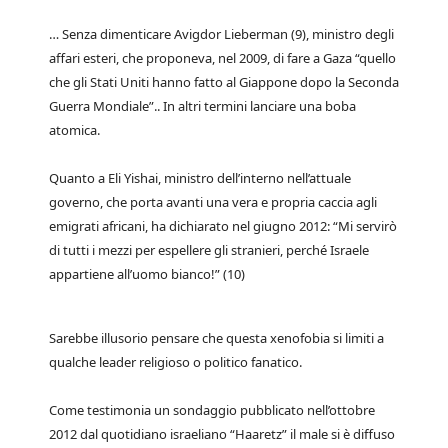
… Senza dimenticare Avigdor Lieberman (9), ministro degli
affari esteri, che proponeva, nel 2009, di fare a Gaza “quello
che gli Stati Uniti hanno fatto al Giappone dopo la Seconda
Guerra Mondiale”.. In altri termini lanciare una boba
atomica.
Quanto a Eli Yishai, ministro dell’interno nell’attuale
governo, che porta avanti una vera e propria caccia agli
emigrati africani, ha dichiarato nel giugno 2012: “Mi servirò
di tutti i mezzi per espellere gli stranieri, perché Israele
appartiene all’uomo bianco!” (10)
Sarebbe illusorio pensare che questa xenofobia si limiti a
qualche leader religioso o politico fanatico.
Come testimonia un sondaggio pubblicato nell’ottobre
2012 dal quotidiano israeliano “Haaretz” il male si è diffuso