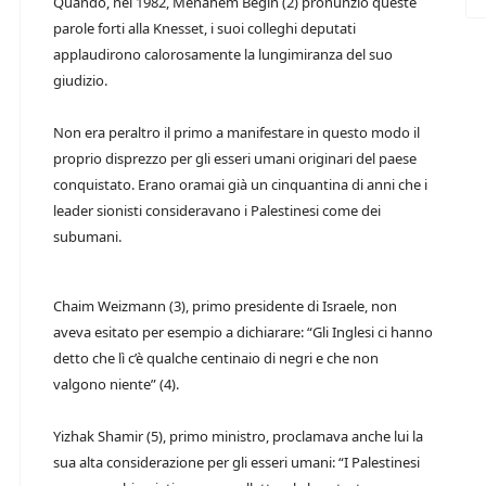
Quando, nel 1982, Menahem Begin (2) pronunziò queste
parole forti alla Knesset, i suoi colleghi deputati
applaudirono calorosamente la lungimiranza del suo
giudizio.
Non era peraltro il primo a manifestare in questo modo il
proprio disprezzo per gli esseri umani originari del paese
conquistato. Erano oramai già un cinquantina di anni che i
leader sionisti consideravano i Palestinesi come dei
subumani.
Chaim Weizmann (3), primo presidente di Israele, non
aveva esitato per esempio a dichiarare: “Gli Inglesi ci hanno
detto che lì c’è qualche centinaio di negri e che non
valgono niente” (4).
Yizhak Shamir (5), primo ministro, proclamava anche lui la
sua alta considerazione per gli esseri umani: “I Palestinesi