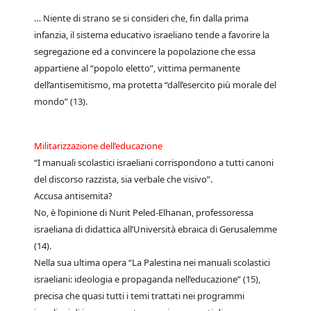
… Niente di strano se si consideri che, fin dalla prima
infanzia, il sistema educativo israeliano tende a favorire la
segregazione ed a convincere la popolazione che essa
appartiene al “popolo eletto”, vittima permanente
dell’antisemitismo, ma protetta “dall’esercito più morale del
mondo” (13).
Militarizzazione dell’educazione
“I manuali scolastici israeliani corrispondono a tutti canoni
del discorso razzista, sia verbale che visivo”.
Accusa antisemita?
No, è l’opinione di Nurit Peled-Elhanan, professoressa
israeliana di didattica all’Università ebraica di Gerusalemme
(14).
Nella sua ultima opera “La Palestina nei manuali scolastici
israeliani: ideologia e propaganda nell’educazione” (15),
precisa che quasi tutti i temi trattati nei programmi