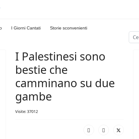
o
I Giorni Cantati
Storie sconvenienti
Cerc
I Palestinesi sono
bestie che
camminano su due
gambe
Visite: 37012