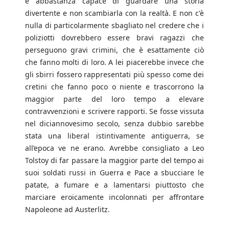
è abbastanza capace di guardare una storia
divertente e non scambiarla con la realtà. E non c'è
nulla di particolarmente sbagliato nel credere che i
poliziotti dovrebbero essere bravi ragazzi che
perseguono gravi crimini, che è esattamente ciò
che fanno molti di loro. A lei piacerebbe invece che
gli sbirri fossero rappresentati più spesso come dei
cretini che fanno poco o niente e trascorrono la
maggior parte del loro tempo a elevare
contravvenzioni e scrivere rapporti. Se fosse vissuta
nel diciannovesimo secolo, senza dubbio sarebbe
stata una liberal istintivamente antiguerra, se
all’epoca ve ne erano. Avrebbe consigliato a Leo
Tolstoy di far passare la maggior parte del tempo ai
suoi soldati russi in Guerra e Pace a sbucciare le
patate, a fumare e a lamentarsi piuttosto che
marciare eroicamente incolonnati per affrontare
Napoleone ad Austerlitz.