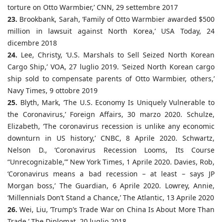
torture on Otto Warmbier,’ CNN, 29 settembre 2017
23.
Brookbank, Sarah, ‘Family of Otto Warmbier awarded $500
million in lawsuit against North Korea,’ USA Today, 24
dicembre 2018
24.
Lee, Christy, ‘U.S. Marshals to Sell Seized North Korean
Cargo Ship,’ VOA, 27 luglio 2019. ‘Seized North Korean cargo
ship sold to compensate parents of Otto Warmbier, others,’
Navy Times, 9 ottobre 2019
25.
Blyth, Mark, ‘The U.S. Economy Is Uniquely Vulnerable to
the Coronavirus,’ Foreign Affairs, 30 marzo 2020. Schulze,
Elizabeth, ‘The coronavirus recession is unlike any economic
downturn in US history,’ CNBC, 8 Aprile 2020. Schwartz,
Nelson D., ‘Coronavirus Recession Looms, Its Course
“Unrecognizable,”’ New York Times, 1 Aprile 2020. Davies, Rob,
‘Coronavirus means a bad recession – at least – says JP
Morgan boss,’ The Guardian, 6 Aprile 2020. Lowrey, Annie,
‘Millennials Don’t Stand a Chance,’ The Atlantic, 13 Aprile 2020
26.
Wei, Liu, ‘Trump’s Trade War on China Is About More Than
Trade,’ The Diplomat, 20 luglio 2018