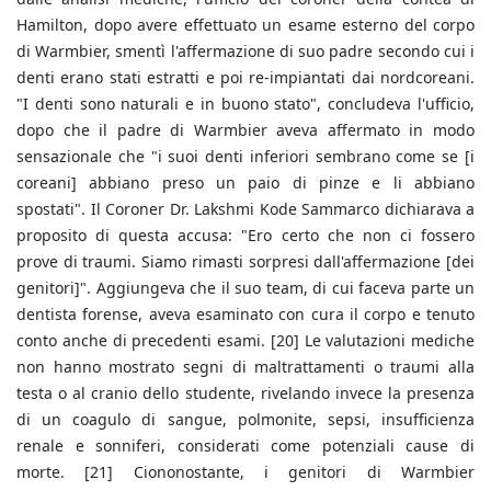
Hamilton, dopo avere effettuato un esame esterno del corpo
di Warmbier, smentì l'affermazione di suo padre secondo cui i
denti erano stati estratti e poi re-impiantati dai nordcoreani.
"I denti sono naturali e in buono stato", concludeva l'ufficio,
dopo che il padre di Warmbier aveva affermato in modo
sensazionale che "i suoi denti inferiori sembrano come se [i
coreani] abbiano preso un paio di pinze e li abbiano
spostati". Il Coroner Dr. Lakshmi Kode Sammarco dichiarava a
proposito di questa accusa: "Ero certo che non ci fossero
prove di traumi. Siamo rimasti sorpresi dall'affermazione [dei
genitori]". Aggiungeva che il suo team, di cui faceva parte un
dentista forense, aveva esaminato con cura il corpo e tenuto
conto anche di precedenti esami. [20] Le valutazioni mediche
non hanno mostrato segni di maltrattamenti o traumi alla
testa o al cranio dello studente, rivelando invece la presenza
di un coagulo di sangue, polmonite, sepsi, insufficienza
renale e sonniferi, considerati come potenziali cause di
morte. [21] Ciononostante, i genitori di Warmbier