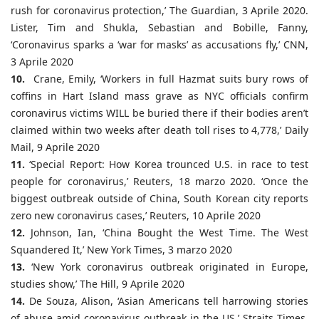
rush for coronavirus protection,’ The Guardian, 3 Aprile 2020.
Lister, Tim and Shukla, Sebastian and Bobille, Fanny,
‘Coronavirus sparks a ‘war for masks’ as accusations fly,’ CNN,
3 Aprile 2020
10.
Crane, Emily, ‘Workers in full Hazmat suits bury rows of
coffins in Hart Island mass grave as NYC officials confirm
coronavirus victims WILL be buried there if their bodies aren’t
claimed within two weeks after death toll rises to 4,778,’ Daily
Mail, 9 Aprile 2020
11.
‘Special Report: How Korea trounced U.S. in race to test
people for coronavirus,’ Reuters, 18 marzo 2020. ‘Once the
biggest outbreak outside of China, South Korean city reports
zero new coronavirus cases,’ Reuters, 10 Aprile 2020
12.
Johnson, Ian, ‘China Bought the West Time. The West
Squandered It,’ New York Times, 3 marzo 2020
13.
‘New York coronavirus outbreak originated in Europe,
studies show,’ The Hill, 9 Aprile 2020
14.
De Souza, Alison, ‘Asian Americans tell harrowing stories
of abuse amid coronavirus outbreak in the US,’ Straits Times,