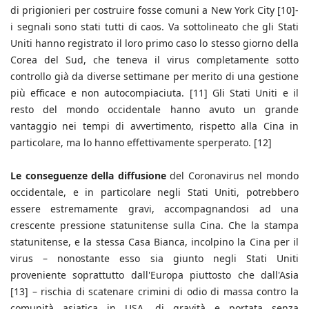
di prigionieri per costruire fosse comuni a New York City [10]-
i segnali sono stati tutti di caos. Va sottolineato che gli Stati
Uniti hanno registrato il loro primo caso lo stesso giorno della
Corea del Sud, che teneva il virus completamente sotto
controllo già da diverse settimane per merito di una gestione
più efficace e non autocompiaciuta. [11] Gli Stati Uniti e il
resto del mondo occidentale hanno avuto un grande
vantaggio nei tempi di avvertimento, rispetto alla Cina in
particolare, ma lo hanno effettivamente sperperato. [12]
Le conseguenze della diffusione
del Coronavirus nel mondo
occidentale, e in particolare negli Stati Uniti, potrebbero
essere estremamente gravi, accompagnandosi ad una
crescente pressione statunitense sulla Cina. Che la stampa
statunitense, e la stessa Casa Bianca, incolpino la Cina per il
virus – nonostante esso sia giunto negli Stati Uniti
proveniente soprattutto dall'Europa piuttosto che dall'Asia
[13] – rischia di scatenare crimini di odio di massa contro la
comunità asiatica in USA, di gravità e portata senza