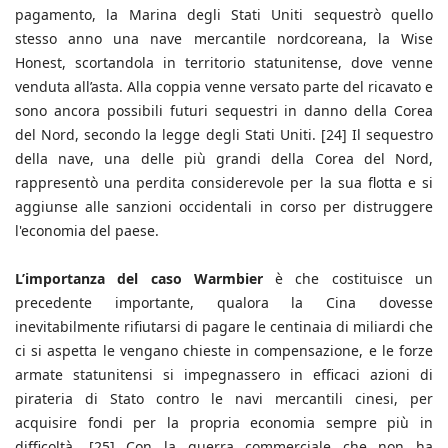
pagamento, la Marina degli Stati Uniti sequestrò quello
stesso anno una nave mercantile nordcoreana, la Wise
Honest, scortandola in territorio statunitense, dove venne
venduta all’asta. Alla coppia venne versato parte del ricavato e
sono ancora possibili futuri sequestri in danno della Corea
del Nord, secondo la legge degli Stati Uniti. [24] Il sequestro
della nave, una delle più grandi della Corea del Nord,
rappresentò una perdita considerevole per la sua flotta e si
aggiunse alle sanzioni occidentali in corso per distruggere
l'economia del paese.
L’importanza del caso Warmbier
è che costituisce un
precedente importante, qualora la Cina dovesse
inevitabilmente rifiutarsi di pagare le centinaia di miliardi che
ci si aspetta le vengano chieste in compensazione, e le forze
armate statunitensi si impegnassero in efficaci azioni di
pirateria di Stato contro le navi mercantili cinesi, per
acquisire fondi per la propria economia sempre più in
difficoltà. [25] Con la guerra commerciale che non ha