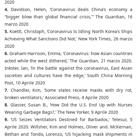
2020
4.
Davidson, Helen, ‘Coronavirus deals China’s economy a
“bigger blow than global financial crisis,”’ The Guardian, 16
marzo 2020
5.
Koettl, Christoph, ‘Coronavirus Is Idling North Korea’s Ships
Achieving What Sanctions Did Not,’ New York Times, 26 marzo
2020
6.
Graham-Harrison, Emma, ‘Coronavirus: how Asian countries
acted while the west dithered,’ The Guardian, 21 marzo 2020.
Inkster, Ian, ‘In the battle against the coronavirus, East Asian
societies and cultures have the edge,’ South China Morning
Post, 10 Aprile 2020
7.
Chandler, Kim, ‘Some states receive masks with dry rot,
broken ventilators,’ Associated Press, 4 Aprile 2020
8.
Glasser, Susan B., ‘How Did the U.S. End Up with Nurses
Wearing Garbage Bags?,’ The New Yorker, 9 Aprile 2020
9.
‘US Seizes Ventilators Destined for Barbados,’ Telesur, 5
Aprile 2020. Willsher, Kim and Holmes, Oliver and. McKernan,
Bethan and Tondo, Lorenzo, ‘US hijacking mask shipments in