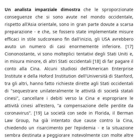
Un analista imparziale dimostra
che le sproporzionate
conseguenze che si sono avute nel mondo occidentale,
rispetto all'Asia orientale, sono in gran parte dovute a scarsa
preparazione - e che, se fossero state implementate misure
efficaci in stile sudcoreano fin dall'inizio, gli USA avrebbero
avuto un numero di casi enormemente inferiore. [17]
Ciononostante, vi sono molteplici tentativi degli Stati Uniti e,
in misura minore, di altri Stati occidentali [18] di far pagare il
conto alla Cina. Alcuni studiosi dell'American Enterprise
Institute e della Hoford Institution dell'Università di Stanford,
tra gli altri, hanno fatto richieste dirette agli Stati occidentali
di "sequestrare unilateralmente le attività di società statali
cinesi", cancellare i debiti verso la Cina e espropriare le
attività cinesi all'estero, "a compensazione delle perdite da
coronavirus”. [19] La società con sede in Florida, il Berman
Law Group, ha già intentato due cause contro la Cina,
chiedendo un risarcimento per l'epidemia - e la situazione
sembra destinata a peggiorare notevolmente con molte altre