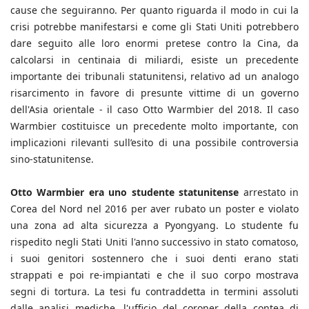
cause che seguiranno. Per quanto riguarda il modo in cui la
crisi potrebbe manifestarsi e come gli Stati Uniti potrebbero
dare seguito alle loro enormi pretese contro la Cina, da
calcolarsi in centinaia di miliardi, esiste un precedente
importante dei tribunali statunitensi, relativo ad un analogo
risarcimento in favore di presunte vittime di un governo
dell'Asia orientale - il caso Otto Warmbier del 2018. Il caso
Warmbier costituisce un precedente molto importante, con
implicazioni rilevanti sull’esito di una possibile controversia
sino-statunitense.
Otto Warmbier era uno studente statunitense
arrestato in
Corea del Nord nel 2016 per aver rubato un poster e violato
una zona ad alta sicurezza a Pyongyang. Lo studente fu
rispedito negli Stati Uniti l'anno successivo in stato comatoso,
i suoi genitori sostennero che i suoi denti erano stati
strappati e poi re-impiantati e che il suo corpo mostrava
segni di tortura. La tesi fu contraddetta in termini assoluti
dalle analisi mediche, l'ufficio del coroner della contea di