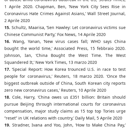
1 Aprile 2020. Chapman, Ben, ‘New York City Sees Rise in
Coronavirus Hate Crimes Against Asians,’ Wall Street Journal,
2 Aprile 2020
15.
Schultz, Maarisa, ‘Sen Hawley: Let coronavirus victims sue
Chinese Communist Party,’ Fox News, 14 Aprile 2020
16.
Wang, Yanan, ‘New virus cases fall; WHO says China
bought the world time,’ Associated Press, 15 febbraio 2020.
Johnson, Ian, ‘China Bought the West Time. The West
Squandered It,’ New York Times, 13 marzo 2020
17.
‘Special Report: How Korea trounced U.S. in race to test
people for coronavirus,’ Reuters, 18 marzo 2020. ‘Once the
biggest outbreak outside of China, South Korean city reports
zero new coronavirus cases,’ Reuters, 10 Aprile 2020
18.
Cole, Harry, ‘China owes us £351 billion: Britain should
pursue Beijing through international courts for coronavirus
compensation, major study claims as 15 top top Tories urge
“reset” in UK relations with country,’ Daily Mail, 5 Aprile 2020
19.
Stradner, Ivana and Yoo, John, ‘How to Make China Pay,’