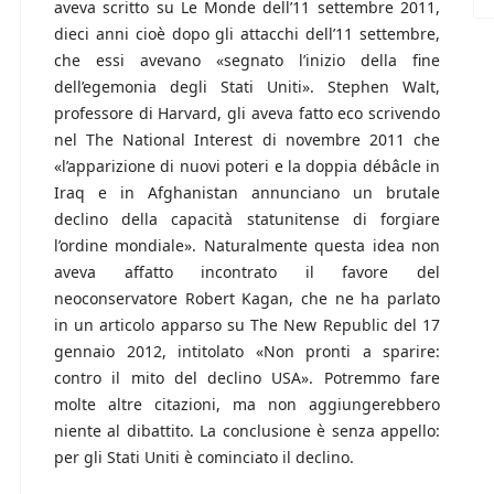
aveva scritto su Le Monde dell’11 settembre 2011,
dieci anni cioè dopo gli attacchi dell’11 settembre,
che essi avevano «segnato l’inizio della fine
dell’egemonia degli Stati Uniti». Stephen Walt,
professore di Harvard, gli aveva fatto eco scrivendo
nel The National Interest di novembre 2011 che
«l’apparizione di nuovi poteri e la doppia débâcle in
Iraq e in Afghanistan annunciano un brutale
declino della capacità statunitense di forgiare
l’ordine mondiale». Naturalmente questa idea non
aveva affatto incontrato il favore del
neoconservatore Robert Kagan, che ne ha parlato
in un articolo apparso su The New Republic del 17
gennaio 2012, intitolato «Non pronti a sparire:
contro il mito del declino USA». Potremmo fare
molte altre citazioni, ma non aggiungerebbero
niente al dibattito. La conclusione è senza appello:
per gli Stati Uniti è cominciato il declino.