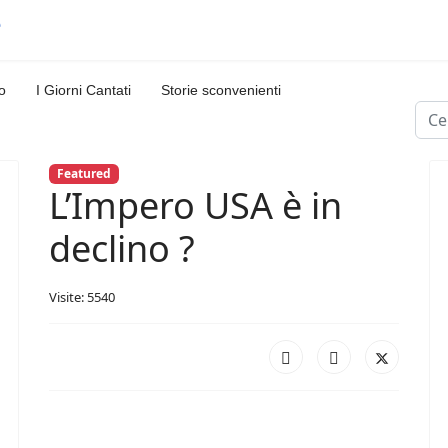
o
I Giorni Cantati
Storie sconvenienti
Cerc
Featured
L’Impero USA è in
declino ?
Visite: 5540