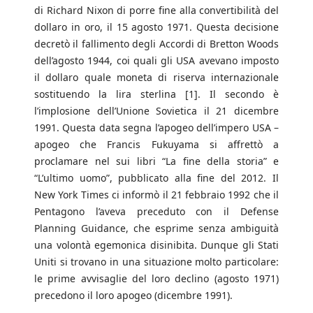
di Richard Nixon di porre fine alla convertibilità del
dollaro in oro, il 15 agosto 1971. Questa decisione
decretò il fallimento degli Accordi di Bretton Woods
dell’agosto 1944, coi quali gli USA avevano imposto
il dollaro quale moneta di riserva internazionale
sostituendo la lira sterlina [1]. Il secondo è
l’implosione dell’Unione Sovietica il 21 dicembre
1991. Questa data segna l’apogeo dell’impero USA –
apogeo che Francis Fukuyama si affrettò a
proclamare nel sui libri “La fine della storia” e
“L’ultimo uomo”, pubblicato alla fine del 2012. Il
New York Times ci informò il 21 febbraio 1992 che il
Pentagono l’aveva preceduto con il Defense
Planning Guidance, che esprime senza ambiguità
una volontà egemonica disinibita. Dunque gli Stati
Uniti si trovano in una situazione molto particolare:
le prime avvisaglie del loro declino (agosto 1971)
precedono il loro apogeo (dicembre 1991).