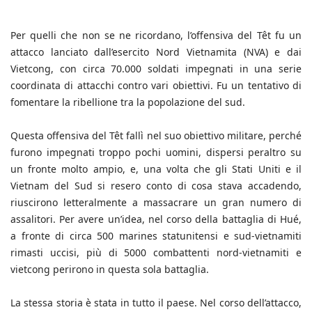
Per quelli che non se ne ricordano, l’offensiva del Tê
t fu un
attacco lanciato dall’esercito Nord Vietnamita (NVA) e dai
Vietcong, con circa 70.000 soldati impegnati in una serie
coordinata di attacchi contro vari obiettivi. Fu un tentativo di
fomentare la ribellione tra la popolazione del sud.
Questa offensiva del T
ê
t fallì nel suo obiettivo militare, perché
furono impegnati troppo pochi uomini, dispersi peraltro su
un fronte molto ampio, e, una volta che gli Stati Uniti e il
Vietnam del Sud si resero conto di cosa stava accadendo,
riuscirono letteralmente a massacrare un gran numero di
assalitori. Per avere un’idea, nel corso della battaglia di Hué,
a fronte di circa 500 marines statunitensi e sud-vietnamiti
rimasti uccisi, più di 5000 combattenti nord-vietnamiti e
vietcong perirono in questa sola battaglia.
La stessa storia è stata in tutto il paese. Nel corso dell’attacco,