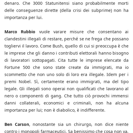
denaro. Che 3000 Statunitensi siano probabilmente morti
delle conseguenze dirette (della crisi dei subprime) non ha
importanza per lui.
Marco Rubbio
vuole varare misure che consentano ai
clandestini illegali di restare, perché se ne frega che possano
togliervi il lavoro. Come Bush, quello di cui si preoccupa è che
le imprese che gli danno i contributi elettorali hanno bisogno
di lavoratori sottopagati. Cita tutte le imprese elencate da
Fortune 500 che sono state create da immigrati, ma io
scommetto che non uno solo di loro era illegale. Idem per i
premi Nobel. Sì, certamente erano immigrati, ma del tipo
legale. Gli illegali sono operai non qualificati che lavorano al
nero o componenti di gang. Che tutto ciò provochi immensi
danni collaterali, economici e criminali, non ha alcuna
importanza per lui; non è diabolico, è indifferente.
Ben Carson
, nonostante sia un chirurgo, non dice niente
contro i monopoli farmaceutici. Sa benissimo che cosa non va,