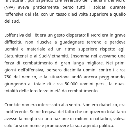
la vittoria”, pur sapendo che l’esercito del Vietnam del Nord
(NVA) aveva praticamente perso tutti i soldati durante
l’offensiva del Tê
t, con un tasso dieci volte superiore a quello
del sud.
L’offensiva del T
ê
t era un gesto disperato; il Nord era in grave
difficoltà. Non riusciva a guadagnare terreno e perdeva
uomini e materiale ad un ritmo superiore rispetto agli
Statunitensi e ai Sud-Vietnamiti. Insomma noi avevamo una
forza di combattimento di gran lunga migliore. Nei primi
giorni dell’offensiva, persero diecimila uomini contro i circa
750 del nemico, e la situazione andò ancora peggiorando,
giungendo al totale di circa 50.000 uomini persi, la quasi
totalità delle loro forze in età da combattimento.
Cronkite non era interessato alla verità. Non era diabolico, era
indifferente. Se ne fregava del fatto che un governo totalitario
avesse la meglio su una nazione di milioni di cittadini, voleva
solo farsi un nome e promuovere la sua agenda politica.