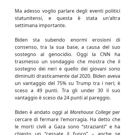
Ma adesso voglio parlare degli eventi politici
statunitensi, e questa è stata un'altra
settimana importante.
Biden sta subendo enormi erosioni di
consenso, tra la sua base, a causa del suo
sostegno al genocidio. Oggi la CNN ha
trasmesso un sondaggio che mostra che il
sostegno dei neri e quello dei giovani sono
diminuiti drasticamente dal 2020. Biden aveva
un vantaggio del 75% su Trump tra i neri; è
sceso a 49 punti. Tra gli under 30 il suo
vantaggio è sceso da 24 punti al pareggio.
Biden è andato oggi al
Morehouse College
per
cercare di fermare l'emorragia. Ha detto che
le morti civili a Gaza sono “strazianti” e ha
chiesto un “cessate il fuoco” – anche se