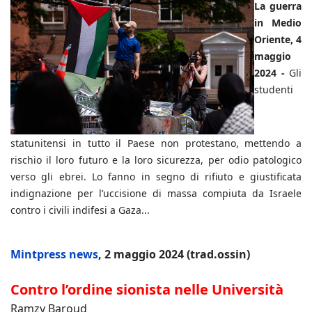
La guerra
in Medio
Oriente, 4
maggio
2024 -
Gli
studenti
statunitensi in tutto il Paese non protestano, mettendo a
rischio il loro futuro e la loro sicurezza, per odio patologico
verso gli ebrei. Lo fanno in segno di rifiuto e giustificata
indignazione per l’uccisione di massa compiuta da Israele
contro i civili indifesi a Gaza...
Mintpress news
, 2 maggio 2024 (trad.ossin)
Contro l’ordine sionista nelle Università
Ramzy Baroud