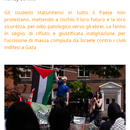
Gli studenti statunitensi in tutto il Paese non
protestano, mettendo a rischio il loro futuro e la loro
sicurezza, per odio patologico verso gli ebrei. Lo fanno
in segno di rifiuto e giustificata indignazione per
l’uccisione di massa compiuta da Israele contro i civili
indifesi a Gaza