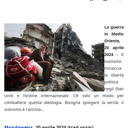
La guerra
in Medio
Oriente,
20 aprile
2024 -
Il
sionismo
minaccia
la libertà
politica
negli Stati
Uniti e l’ordine internazionale. C’è solo un modo per
combattere questa ideologia. Bisogna spiegare la verità: il
sionismo è razzista...
Mondoweiss
, 20 aprile 2024 (trad.ossin)