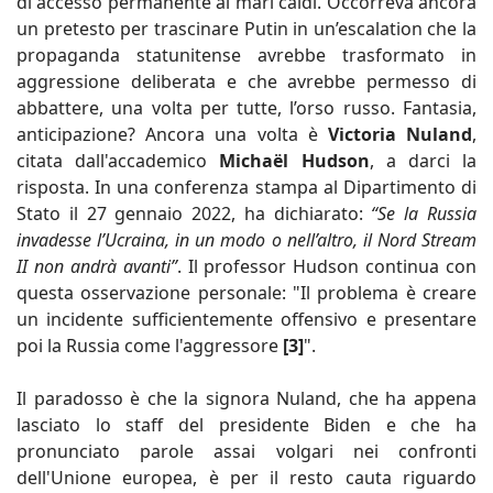
di accesso permanente ai mari caldi. Occorreva ancora
un pretesto per trascinare Putin in un’escalation che la
propaganda statunitense avrebbe trasformato in
aggressione deliberata e che avrebbe permesso di
abbattere, una volta per tutte, l’orso russo. Fantasia,
anticipazione? Ancora una volta è
Victoria Nuland
,
citata dall'accademico
Michaël Hudson
, a darci la
risposta. In una conferenza stampa al Dipartimento di
Stato il 27 gennaio 2022, ha dichiarato:
“Se la Russia
invadesse l’Ucraina, in un modo o nell’altro, il Nord Stream
II non andrà avanti”
. Il professor Hudson continua con
questa osservazione personale: "Il problema è creare
un incidente sufficientemente offensivo e presentare
poi la Russia come l'aggressore
[3]
".
Il paradosso è che la signora Nuland, che ha appena
lasciato lo staff del presidente Biden e che ha
pronunciato parole assai volgari nei confronti
dell'Unione europea, è per il resto cauta riguardo