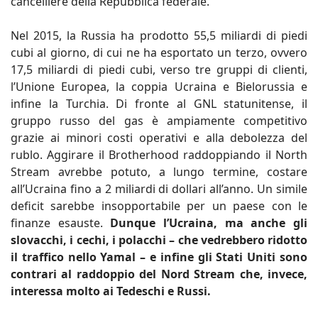
cancelliere della Repubblica federale.
Nel 2015, la Russia ha prodotto 55,5 miliardi di piedi
cubi al giorno, di cui ne ha esportato un terzo, ovvero
17,5 miliardi di piedi cubi, verso tre gruppi di clienti,
l’Unione Europea, la coppia Ucraina e Bielorussia e
infine la Turchia. Di fronte al GNL statunitense, il
gruppo russo del gas è ampiamente competitivo
grazie ai minori costi operativi e alla debolezza del
rublo. Aggirare il Brotherhood raddoppiando il North
Stream avrebbe potuto, a lungo termine, costare
all’Ucraina fino a 2 miliardi di dollari all’anno. Un simile
deficit sarebbe insopportabile per un paese con le
finanze esauste.
Dunque l’Ucraina, ma anche gli
slovacchi, i cechi, i polacchi – che vedrebbero ridotto
il traffico nello Yamal – e infine gli Stati Uniti sono
contrari al raddoppio del Nord Stream che, invece,
interessa molto ai Tedeschi e Russi.