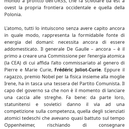
mondo a profitto dell’URSS, che fa scivolare da est a
ovest la propria frontiera occidentale e quella della
Polonia.
L'atomo, tutti lo intuiscono senza avere capito ancora
in quale modo, rappresenta la formidabile fonte di
energia del domani: necessita ancora di essere
addomesticato. Il generale De Gaulle – ancora – è il
primo a creare una Commissione per l’energia atomica
(la CEA) di cui affida l’alto commissariato al genero di
Pierre e Marie Curie,
Frédéric Joliot-Curie
. Eppure il
ragazzo, premio Nobel per la fisica insieme alla moglie
Irene, ha in tasca una tessera del Partito Comunista. Il
capo del governo sa che non è il momento di lanciare
una caccia alle streghe. Fa bene: da parte loro,
statunitensi e sovietici danno il via ad una
competizione sulla competenza, quella degli scienziati
atomici tedeschi che avevano quasi battuto sul tempo
Oppenheimer, rischiando di consegnare