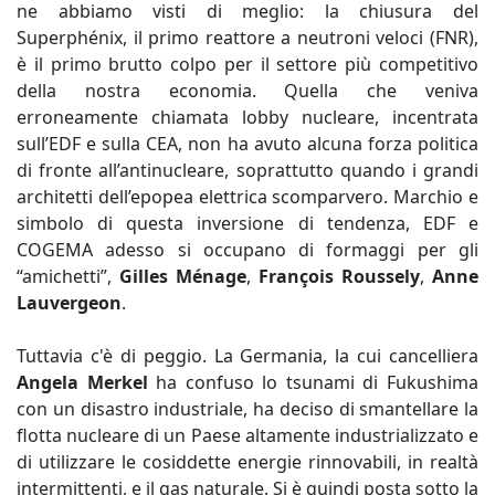
ne abbiamo visti di meglio: la chiusura del
Superphénix, il primo reattore a neutroni veloci (FNR),
è il primo brutto colpo per il settore più competitivo
della nostra economia. Quella che veniva
erroneamente chiamata lobby nucleare, incentrata
sull’EDF e sulla CEA, non ha avuto alcuna forza politica
di fronte all’antinucleare, soprattutto quando i grandi
architetti dell’epopea elettrica scomparvero. Marchio e
simbolo di questa inversione di tendenza, EDF e
COGEMA adesso si occupano di formaggi per gli
“amichetti”,
Gilles Ménage
,
François Roussely
,
Anne
Lauvergeon
.
Tuttavia c'è di peggio. La Germania, la cui cancelliera
Angela Merkel
ha confuso lo tsunami di Fukushima
con un disastro industriale, ha deciso di smantellare la
flotta nucleare di un Paese altamente industrializzato e
di utilizzare le cosiddette energie rinnovabili, in realtà
intermittenti, e il gas naturale. Si è quindi posta sotto la