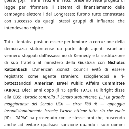
questo
[5]». Tra il 1962 e il 1963, presentò sette progetti di
legge per riformare il sistema di finanziamento delle
campagne elettorali del Congresso; furono tutte contrastate
con successo da quegli stessi gruppi di influenza che
intendevano colpire.
Tutti i tentativi posti in essere per limitare la corruzione della
democrazia statunitense da parte degli agenti israeliani
vennero stoppati dall’assassinio di Kennedy e la sostituzione
di suo fratello al ministero della Giustizia con
Nicholas
Katzenbach
. L’American Zionist Council evitò di essere
registrato come agente straniero, sciogliendosi e ri-
battezzandosi
American Israel Public Affairs Committee
(AIPAC)
. Dieci anni dopo (il 15 aprile 1973), Fullbright disse
alla CBS:
«Israele controlla il Senato statunitense. […] La grande
maggioranza del Senato USA — circa l’80 % — appoggia
incondizionatamente Israele; Israele ottiene tutto ciò che vuole
[6]». L’AIPAC ha proseguito con le stesse pratiche, riuscendo
anche ad evitare qualsiasi sanzione quando i suoi uomini