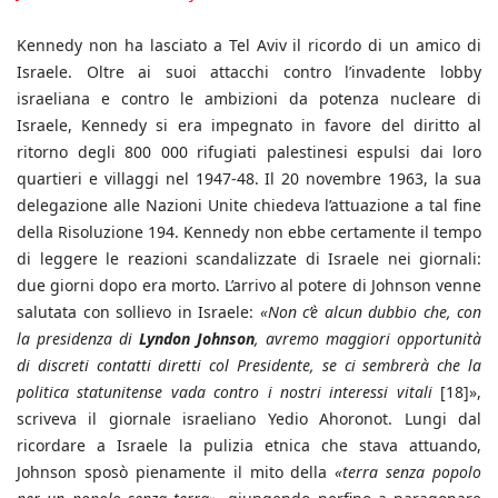
Kennedy non ha lasciato a Tel Aviv il ricordo di un amico di
Israele. Oltre ai suoi attacchi contro l’invadente lobby
israeliana e contro le ambizioni da potenza nucleare di
Israele, Kennedy si era impegnato in favore del diritto al
ritorno degli 800 000 rifugiati palestinesi espulsi dai loro
quartieri e villaggi nel 1947-48. Il 20 novembre 1963, la sua
delegazione alle Nazioni Unite chiedeva l’attuazione a tal fine
della Risoluzione 194. Kennedy non ebbe certamente il tempo
di leggere le reazioni scandalizzate di Israele nei giornali:
due giorni dopo era morto. L’arrivo al potere di Johnson venne
salutata con sollievo in Israele:
«Non c’è alcun dubbio che, con
la presidenza di
Lyndon Johnson
, avremo maggiori opportunità
di discreti contatti diretti col Presidente, se ci sembrerà che la
politica statunitense vada contro i nostri interessi vitali
[18]»,
scriveva il giornale israeliano Yedio Ahoronot. Lungi dal
ricordare a Israele la pulizia etnica che stava attuando,
Johnson sposò pienamente il mito della
«terra senza popolo