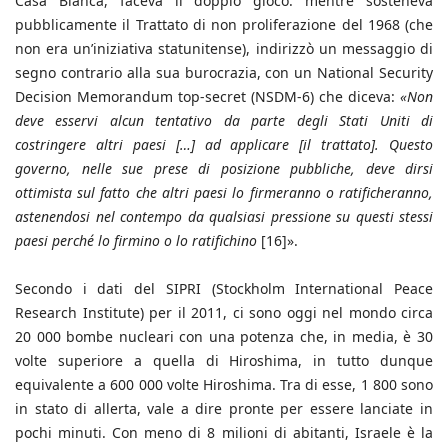
Casa Bianca, faceva il doppio gioco: mentre sosteneva
pubblicamente il Trattato di non proliferazione del 1968 (che
non era un’iniziativa statunitense), indirizzò un messaggio di
segno contrario alla sua burocrazia, con un National Security
Decision Memorandum top-secret (NSDM-6) che diceva:
«Non
deve esservi alcun tentativo da parte degli Stati Uniti di
costringere altri paesi […] ad applicare [il trattato]. Questo
governo, nelle sue prese di posizione pubbliche, deve dirsi
ottimista sul fatto che altri paesi lo firmeranno o ratificheranno,
astenendosi nel contempo da qualsiasi pressione su questi stessi
paesi perché lo firmino o lo ratifichino
[16]».
Secondo i dati del SIPRI (Stockholm International Peace
Research Institute) per il 2011, ci sono oggi nel mondo circa
20 000 bombe nucleari con una potenza che, in media, è 30
volte superiore a quella di Hiroshima, in tutto dunque
equivalente a 600 000 volte Hiroshima. Tra di esse, 1 800 sono
in stato di allerta, vale a dire pronte per essere lanciate in
pochi minuti. Con meno di 8 milioni di abitanti, Israele è la