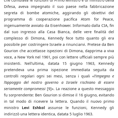
che cumulava le funzioni di Primo Ministro e di ministro della
Difesa, aveva impegnato il suo paese nella fabbricazione
segreta di bombe atomiche, aggirando gli obiettivi del
programma di cooperazione pacifica Atom for Peace,
ingenuamente avviato da Eisenhower. Informato dalla CIA, fin
dal suo ingresso alla Casa Bianca, delle vere finalità del
complesso di Dimona, Kennedy fece tutto quanto gli era
possibile per costringere Israele a rinunciarvi. Pretese da Ben
Gourion che accettasse ispezioni di Dimona, dapprima a viva
voce, a New York nel 1961, poi con lettere ufficiali sempre più
insistenti. Nell’ultima, datata 15 giugno 1963, Kennedy
pretendeva una prima ispezione immediata seguita da
controlli regolari ogni sei mesi, senza i quali
«l’impegno e
l’appoggio del nostro governo a Israele rischiano di essere
seriamente compromessi
[9]». La reazione a questo messaggio
fu sorprendente: Ben Gourion si dimise il 16 giugno, evitando
in tal modo di ricevere la lettera. Quando il nuovo primo
ministro
Levi Eshkol
assunse le funzioni, Kennedy gli
indirizzò una lettera identica, datata 5 luglio 1963.