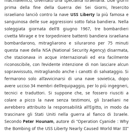
machiavellico, diventato una specialità israeliana. Due giorni
prima della fine della Guerra dei Sei Giorni, l’esercito
israeliano lanciò contro la nave
USS Liberty
la più famosa e
sanguinosa delle sue aggressioni sotto falsa bandiera. Nella
soleggiata giornata dell’8 giugno 1967, tre bombardieri
civetta Mirage e tre torpediniere battenti bandiera israeliana
bombardarono, mitragliarono e silurarono per 75 minuti
questa nave della NSA (National Security Agency) disarmata,
che stazionava in acque internazionali ed era facilmente
riconoscibile, con l’evidente intenzione di non lasciare alcun
sopravvissuto, mitragliando anche i canotti di salvataggio. Si
fermarono solo all’avvicinarsi di una nave sovietica, dopo
avere ucciso 34 membri dell’equipaggio, per lo più ingegneri,
tecnici e traduttori. Si suppone che, se fossero riusciti a
colare a picco la nave senza testimoni, gli Israeliani ne
avrebbero attribuito la responsabilità all’Egitto, in modo da
trascinare gli Stati Uniti nella guerra al fianco di Israele.
Secondo
Peter Hounam
, autore di “Operation Cyanide : Why
the Bombing of the USS Liberty Nearly Caused World War III”