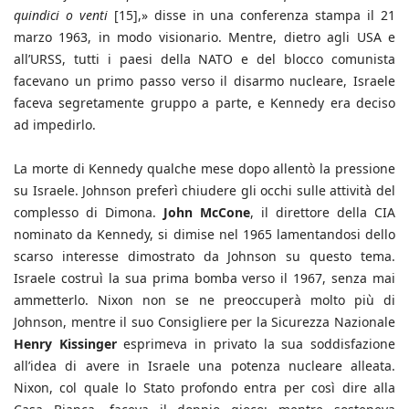
quindici o venti
[15],» disse in una conferenza stampa il 21
marzo 1963, in modo visionario. Mentre, dietro agli USA e
all’URSS, tutti i paesi della NATO e del blocco comunista
facevano un primo passo verso il disarmo nucleare, Israele
faceva segretamente gruppo a parte, e Kennedy era deciso
ad impedirlo.
La morte di Kennedy qualche mese dopo allentò la pressione
su Israele. Johnson preferì chiudere gli occhi sulle attività del
complesso di Dimona.
John McCone
, il direttore della CIA
nominato da Kennedy, si dimise nel 1965 lamentandosi dello
scarso interesse dimostrato da Johnson su questo tema.
Israele costruì la sua prima bomba verso il 1967, senza mai
ammetterlo. Nixon non se ne preoccuperà molto più di
Johnson, mentre il suo Consigliere per la Sicurezza Nazionale
Henry Kissinger
esprimeva in privato la sua soddisfazione
all’idea di avere in Israele una potenza nucleare alleata.
Nixon, col quale lo Stato profondo entra per così dire alla