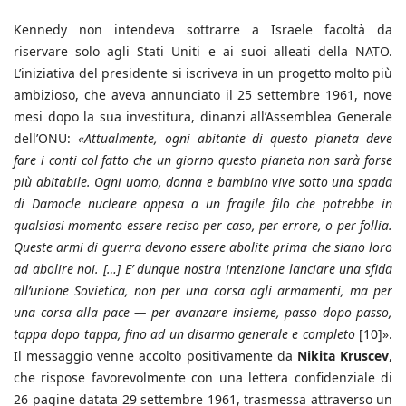
Kennedy non intendeva sottrarre a Israele facoltà da
riservare solo agli Stati Uniti e ai suoi alleati della NATO.
L’iniziativa del presidente si iscriveva in un progetto molto più
ambizioso, che aveva annunciato il 25 settembre 1961, nove
mesi dopo la sua investitura, dinanzi all’Assemblea Generale
dell’ONU:
«Attualmente, ogni abitante di questo pianeta deve
fare i conti col fatto che un giorno questo pianeta non sarà forse
più abitabile. Ogni uomo, donna e bambino vive sotto una spada
di Damocle nucleare appesa a un fragile filo che potrebbe in
qualsiasi momento essere reciso per caso, per errore, o per follia.
Queste armi di guerra devono essere abolite prima che siano loro
ad abolire noi. […] E’ dunque nostra intenzione lanciare una sfida
all’unione Sovietica, non per una corsa agli armamenti, ma per
una corsa alla pace — per avanzare insieme, passo dopo passo,
tappa dopo tappa, fino ad un disarmo generale e completo
[10]».
Il messaggio venne accolto positivamente da
Nikita Kruscev
,
che rispose favorevolmente con una lettera confidenziale di
26 pagine datata 29 settembre 1961, trasmessa attraverso un