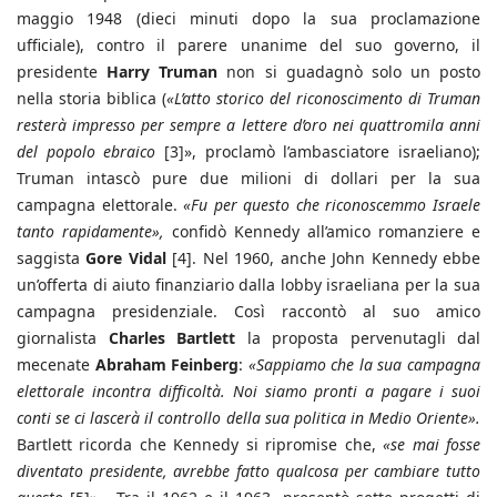
maggio 1948 (dieci minuti dopo la sua proclamazione
ufficiale), contro il parere unanime del suo governo, il
presidente
Harry Truman
non si guadagnò solo un posto
nella storia biblica (
«L’atto storico del riconoscimento di Truman
resterà impresso per sempre a lettere d’oro nei quattromila anni
del popolo ebraico
[3]», proclamò l’ambasciatore israeliano);
Truman intascò pure due milioni di dollari per la sua
campagna elettorale.
«Fu per questo che riconoscemmo Israele
tanto rapidamente»,
confidò Kennedy all’amico romanziere e
saggista
Gore Vidal
[4]. Nel 1960, anche John Kennedy ebbe
un’offerta di aiuto finanziario dalla lobby israeliana per la sua
campagna presidenziale. Così raccontò al suo amico
giornalista
Charles Bartlett
la proposta pervenutagli dal
mecenate
Abraham Feinberg
:
«Sappiamo che la sua campagna
elettorale incontra difficoltà. Noi siamo pronti a pagare i suoi
conti se ci lascerà il controllo della sua politica in Medio Oriente».
Bartlett ricorda che Kennedy si ripromise che,
«se mai fosse
diventato presidente, avrebbe fatto qualcosa per cambiare tutto