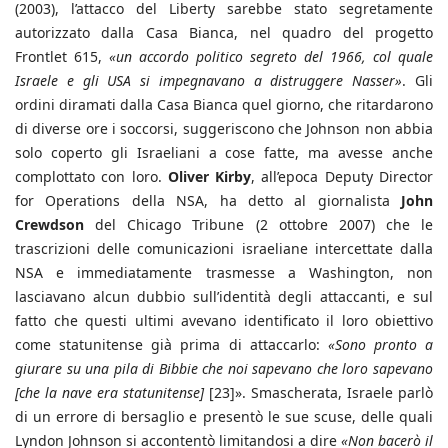
(2003), l’attacco del Liberty sarebbe stato segretamente
autorizzato dalla Casa Bianca, nel quadro del progetto
Frontlet 615,
«un accordo politico segreto del 1966, col quale
Israele e gli USA si impegnavano a distruggere Nasser»
. Gli
ordini diramati dalla Casa Bianca quel giorno, che ritardarono
di diverse ore i soccorsi, suggeriscono che Johnson non abbia
solo coperto gli Israeliani a cose fatte, ma avesse anche
complottato con loro.
Oliver Kirby
, all’epoca Deputy Director
for Operations della NSA, ha detto al giornalista
John
Crewdson
del Chicago Tribune (2 ottobre 2007) che le
trascrizioni delle comunicazioni israeliane intercettate dalla
NSA e immediatamente trasmesse a Washington, non
lasciavano alcun dubbio sull’identità degli attaccanti, e sul
fatto che questi ultimi avevano identificato il loro obiettivo
come statunitense già prima di attaccarlo:
«Sono pronto a
giurare su una pila di Bibbie che noi sapevano che loro sapevano
[che la nave era statunitense]
[23]». Smascherata, Israele parlò
di un errore di bersaglio e presentò le sue scuse, delle quali
Lyndon Johnson si accontentò limitandosi a dire
«Non bacerò il