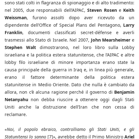
sono stati colti in flagranza di spionaggio e di alto tradimento:
nel 2005, due responsabili dell’AIPAC,
Steven Rosen
e
Keith
Weissman
, furono assolti dopo aver ricevuto da un
dipendente dell’Office of Special Plans del Pentagono,
Larry
Franklin
, documenti classificati secret-défense e averli
trasmessi allo Stato di Israele. Nel 2007,
John Mearsheimer
e
Stephen Walt
dimostrarono, nel loro libro sulla Lobby
israeliana e la politica estera statunitense, che l’AIPAC e altre
lobby filo israeliane di minore importanza erano state la
causa principale della guerra in Iraq e, in linea più generale,
erano il fattore determinante della politica estera
statunitense in Medio Oriente. Dato che nulla è cambiato da
allora, non c’è alcuna ragione perché il governo di
Benjamin
Netanyahu
non debba riuscire a ottenere oggi dagli Stati
Uniti anche la distruzione dell’Iran che non cessa di
reclamare.
«Noi, il popolo ebraico, controlliamo gli Stati Uniti, e gli
Statunitensi lo sanno
[7]», avrebbe detto il Primo Ministro
Ariel