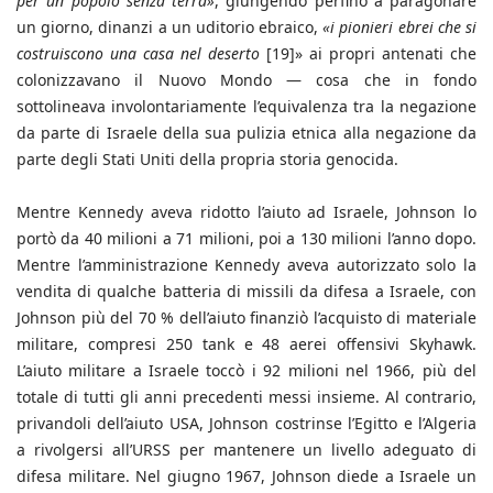
per un popolo senza terra»
, giungendo perfino a paragonare
un giorno, dinanzi a un uditorio ebraico,
«i pionieri ebrei che si
costruiscono una casa nel deserto
[19]» ai propri antenati che
colonizzavano il Nuovo Mondo — cosa che in fondo
sottolineava involontariamente l’equivalenza tra la negazione
da parte di Israele della sua pulizia etnica alla negazione da
parte degli Stati Uniti della propria storia genocida.
Mentre Kennedy aveva ridotto l’aiuto ad Israele, Johnson lo
portò da 40 milioni a 71 milioni, poi a 130 milioni l’anno dopo.
Mentre l’amministrazione Kennedy aveva autorizzato solo la
vendita di qualche batteria di missili da difesa a Israele, con
Johnson più del 70 % dell’aiuto finanziò l’acquisto di materiale
militare, compresi 250 tank e 48 aerei offensivi Skyhawk.
L’aiuto militare a Israele toccò i 92 milioni nel 1966, più del
totale di tutti gli anni precedenti messi insieme. Al contrario,
privandoli dell’aiuto USA, Johnson costrinse l’Egitto e l’Algeria
a rivolgersi all’URSS per mantenere un livello adeguato di
difesa militare. Nel giugno 1967, Johnson diede a Israele un