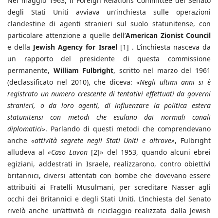
Nel maggio 1963, il Foreign Relations Committee del Senato
degli Stati Uniti avviava un’inchiesta sulle operazioni
clandestine di agenti stranieri sul suolo statunitense, con
particolare attenzione a quelle dell’
American Zionist Council
e della
Jewish Agency for Israel
[1] . L’inchiesta nasceva da
un rapporto del presidente di questa commissione
permanente,
William Fulbright
, scritto nel marzo del 1961
(declassificato nel 2010), che diceva:
«Negli ultimi anni si è
registrato un numero crescente di tentativi effettuati da governi
stranieri, o da loro agenti, di influenzare la politica estera
statunitensi con metodi che esulano dai normali canali
diplomatici»
. Parlando di questi metodi che comprendevano
anche
«attività segrete negli Stati Uniti e altrove»
, Fulbright
alludeva al
«Caso Lavon
[2]» del 1953, quando alcuni ebrei
egiziani, addestrati in Israele, realizzarono, contro obiettivi
britannici, diversi attentati con bombe che dovevano essere
attribuiti ai Fratelli Musulmani, per screditare Nasser agli
occhi dei Britannici e degli Stati Uniti. L’inchiesta del Senato
rivelò anche un’attività di riciclaggio realizzata dalla Jewish