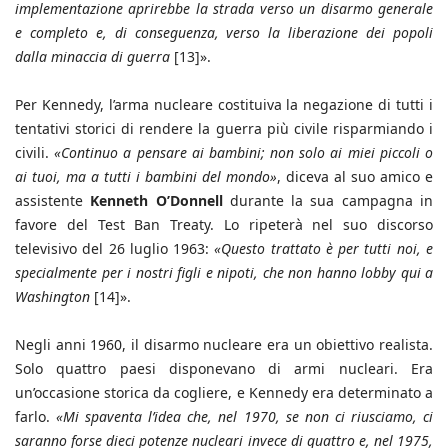
implementazione aprirebbe la strada verso un disarmo generale
e completo e, di conseguenza, verso la liberazione dei popoli
dalla minaccia di guerra
[13]».
Per Kennedy, l’arma nucleare costituiva la negazione di tutti i
tentativi storici di rendere la guerra più civile risparmiando i
civili.
«Continuo a pensare ai bambini; non solo ai miei piccoli o
ai tuoi, ma a tutti i bambini del mondo»
, diceva al suo amico e
assistente
Kenneth O’Donnell
durante la sua campagna in
favore del Test Ban Treaty. Lo ripeterà nel suo discorso
televisivo del 26 luglio 1963:
«Questo trattato è per tutti noi, e
specialmente per i nostri figli e nipoti, che non hanno lobby qui a
Washington
[14]».
Negli anni 1960, il disarmo nucleare era un obiettivo realista.
Solo quattro paesi disponevano di armi nucleari. Era
un’occasione storica da cogliere, e Kennedy era determinato a
farlo.
«Mi spaventa l’idea che, nel 1970, se non ci riusciamo, ci
saranno forse dieci potenze nucleari invece di quattro e, nel 1975,