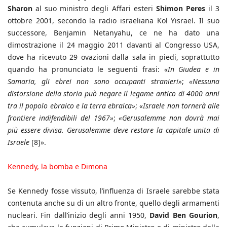
Sharon
al suo ministro degli Affari esteri
Shimon Peres
il 3
ottobre 2001, secondo la radio israeliana Kol Yisrael. Il suo
successore, Benjamin Netanyahu, ce ne ha dato una
dimostrazione il 24 maggio 2011 davanti al Congresso USA,
dove ha ricevuto 29 ovazioni dalla sala in piedi, soprattutto
quando ha pronunciato le seguenti frasi:
«In Giudea e in
Samaria, gli ebrei non sono occupanti stranieri»
;
«Nessuna
distorsione della storia può negare il legame antico di 4000 anni
tra il popolo ebraico e la terra ebraica»
;
«Israele non tornerà alle
frontiere indifendibili del 1967»
;
«Gerusalemme non dovrà mai
più essere divisa. Gerusalemme deve restare la capitale unita di
Israele
[8]».
Kennedy, la bomba e Dimona
Se Kennedy fosse vissuto, l’influenza di Israele sarebbe stata
contenuta anche su di un altro fronte, quello degli armamenti
nucleari. Fin dall’inizio degli anni 1950,
David Ben Gourion
,