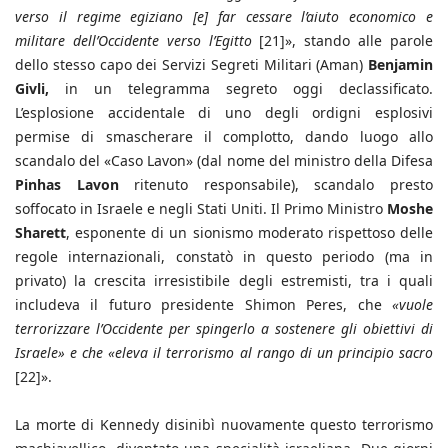
verso il regime egiziano [e] far cessare l’aiuto economico e
militare dell’Occidente verso l’Egitto
[21]», stando alle parole
dello stesso capo dei Servizi Segreti Militari (Aman)
Benjamin
Givli,
in un telegramma segreto oggi declassificato.
L’esplosione accidentale di uno degli ordigni esplosivi
permise di smascherare il complotto, dando luogo allo
scandalo del «Caso Lavon» (dal nome del ministro della Difesa
Pinhas Lavon
ritenuto responsabile), scandalo presto
soffocato in Israele e negli Stati Uniti. Il Primo Ministro
Moshe
Sharett
, esponente di un sionismo moderato rispettoso delle
regole internazionali, constatò in questo periodo (ma in
privato) la crescita irresistibile degli estremisti, tra i quali
includeva il futuro presidente Shimon Peres, che
«vuole
terrorizzare l’Occidente per spingerlo a sostenere gli obiettivi di
Israele» e che «eleva il terrorismo al rango di un principio sacro
[22]».
La morte di Kennedy disinibì nuovamente questo terrorismo