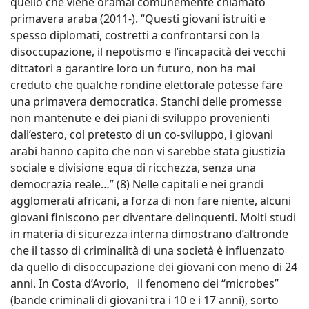
quello che viene oramai comunemente chiamato
primavera araba (2011-). “Questi giovani istruiti e
spesso diplomati, costretti a confrontarsi con la
disoccupazione, il nepotismo e l’incapacità dei vecchi
dittatori a garantire loro un futuro, non ha mai
creduto che qualche rondine elettorale potesse fare
una primavera democratica. Stanchi delle promesse
non mantenute e dei piani di sviluppo provenienti
dall’estero, col pretesto di un co-sviluppo, i giovani
arabi hanno capito che non vi sarebbe stata giustizia
sociale e divisione equa di ricchezza, senza una
democrazia reale…” (8) Nelle capitali e nei grandi
agglomerati africani, a forza di non fare niente, alcuni
giovani finiscono per diventare delinquenti. Molti studi
in materia di sicurezza interna dimostrano d’altronde
che il tasso di criminalità di una società è influenzato
da quello di disoccupazione dei giovani con meno di 24
anni. In Costa d’Avorio, il fenomeno dei “microbes”
(bande criminali di giovani tra i 10 e i 17 anni), sorto