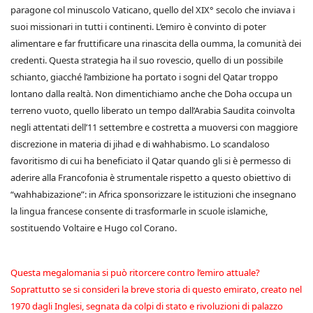
paragone col minuscolo Vaticano, quello del XIX° secolo che inviava i
suoi missionari in tutti i continenti. L’emiro è convinto di poter
alimentare e far fruttificare una rinascita della oumma, la comunità dei
credenti. Questa strategia ha il suo rovescio, quello di un possibile
schianto, giacché l’ambizione ha portato i sogni del Qatar troppo
lontano dalla realtà. Non dimentichiamo anche che Doha occupa un
terreno vuoto, quello liberato un tempo dall’Arabia Saudita coinvolta
negli attentati dell’11 settembre e costretta a muoversi con maggiore
discrezione in materia di jihad e di wahhabismo. Lo scandaloso
favoritismo di cui ha beneficiato il Qatar quando gli si è permesso di
aderire alla Francofonia è strumentale rispetto a questo obiettivo di
“wahhabizazione”: in Africa sponsorizzare le istituzioni che insegnano
la lingua francese consente di trasformarle in scuole islamiche,
sostituendo Voltaire e Hugo col Corano.
Questa megalomania si può ritorcere contro l’emiro attuale?
Soprattutto se si consideri la breve storia di questo emirato, creato nel
1970 dagli Inglesi, segnata da colpi di stato e rivoluzioni di palazzo