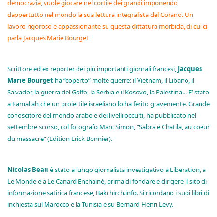
democrazia, vuole giocare nel cortile dei grandi imponendo
dappertutto nel mondo la sua lettura integralista del Corano. Un
lavoro rigoroso e appassionante su questa dittatura morbida, di cui ci
parla Jacques Marie Bourget
Scrittore ed ex reporter dei più importanti giornali francesi,
Jacques
Marie Bourget
ha “coperto” molte guerre: il Vietnam, il Libano, il
Salvador, la guerra del Golfo, la Serbia e il Kosovo, la Palestina… E’ stato
a Ramallah che un proiettile israeliano lo ha ferito gravemente. Grande
conoscitore del mondo arabo e dei livelli occulti, ha pubblicato nel
settembre scorso, col fotografo Marc Simon, “Sabra e Chatila, au coeur
du massacre” (Edition Erick Bonnier).
Nicolas Beau
è stato a lungo giornalista investigativo a Liberation, a
Le Monde e a Le Canard Enchainé, prima di fondare e dirigere il sito di
informazione satirica francese, Bakchirch.info. Si ricordano i suoi libri di
inchiesta sul Marocco e la Tunisia e su Bernard-Henri Levy.