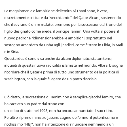
La megalomania e l’ambizione dell’emiro Al-Thani sono, è vero,
discretamente criticate da “vecchi amici” del Qatar Alcuni, sostenendo
che il sovrano è un re malato, premono per la successione al trono del
figlio designato come erede, il principe Tamim. Una volta al potere, il
nuovo padrone ridimensionerebbe le ambizioni, soprattutto nel
sostegno accordato da Doha agli jihadisti, come è stato in Libia, in Mali
e in Siria.
Questa idea è condivisa anche da alcuni diplomatici statunitensi,
inquieti di questa nuova radicalità islamista nel mondo. Allora, bisogna
ricordare che il Qatar è prima di tutto uno strumento della politica di
Washington, con la quale è legato da un patto d’acciaio.
Ciò detto, la successione di Tamim non è semplice giacché l’emiro, che
ha cacciato suo padre dal trono con
un colpo di stato nel 1995, non ha ancora annunciato il suo ritiro.
Peraltro il primo ministro Jassim, cugino dell’emiro, il potentissimo e
ricchissimo “HBJ”, non ha intenzione di rinunciare nemmeno a un