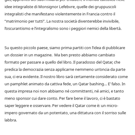
idee integraliste di Monsignor Lefebvre, quelle dei gruppuscoli
integralisti che manifestano violentemente in Francia contro il
“matrimonio per tutti”. La nostra società diventerebbe invivibile,
l’oscurantismo e l’integralismo sono i peggiori nemici della libertà.
Su questo piccolo paese, siamo prima partiti con l’idea di pubblicare
un dossier in un magazine. Ma ben presto abbiamo cambiato
formato per passare a quello del libro. Il paradosso del Qatar, che
predica la democrazia senza applicarne nemmeno un’oncia da parte
sua, ci era evidente. Il nostro libro sarà certamente considerato come
un pamphlet animato da cattiva fede, un Qatar bashing… E’ falso. In
questa impresa noi non abbiamo né committenti, né amici, e tanto
meno sponsor cui dare conto. Per fare bene il lavoro, ci è bastato
saper leggere e osservare. Per vedere il Qatar come è: un micro-
impero governato da un potentato, una dittatura con il sorriso sulle
labbra.