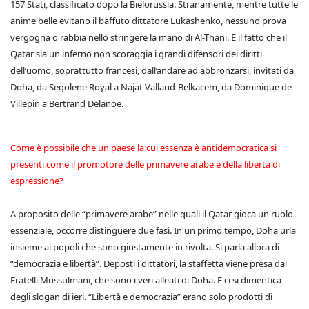
157 Stati, classificato dopo la Bielorussia. Stranamente, mentre tutte le
anime belle evitano il baffuto dittatore Lukashenko, nessuno prova
vergogna o rabbia nello stringere la mano di Al-Thani. E il fatto che il
Qatar sia un inferno non scoraggia i grandi difensori dei diritti
dell’uomo, soprattutto francesi, dall’andare ad abbronzarsi, invitati da
Doha, da Segolene Royal a Najat Vallaud-Belkacem, da Dominique de
Villepin a Bertrand Delanoe.
Come è possibile che un paese la cui essenza è antidemocratica si
presenti come il promotore delle primavere arabe e della libertà di
espressione?
A proposito delle “primavere arabe” nelle quali il Qatar gioca un ruolo
essenziale, occorre distinguere due fasi. In un primo tempo, Doha urla
insieme ai popoli che sono giustamente in rivolta. Si parla allora di
“democrazia e libertà”. Deposti i dittatori, la staffetta viene presa dai
Fratelli Mussulmani, che sono i veri alleati di Doha. E ci si dimentica
degli slogan di ieri. “Libertà e democrazia” erano solo prodotti di