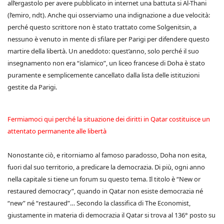
all’ergastolo per avere pubblicato in internet una battuta si Al-Thani
(l’emiro, ndt). Anche qui osserviamo una indignazione a due velocità:
perché questo scrittore non è stato trattato come Solgenitsin, a
nessuno è venuto in mente di sfilare per Parigi per difendere questo
martire della libertà. Un aneddoto: quest’anno, solo perché il suo
insegnamento non era “islamico”, un liceo francese di Doha è stato
puramente e semplicemente cancellato dalla lista delle istituzioni
gestite da Parigi.
Fermiamoci qui perché la situazione dei diritti in Qatar costituisce un
attentato permanente alle libertà
Nonostante ciò, e ritorniamo al famoso paradosso, Doha non esita,
fuori dal suo territorio, a predicare la democrazia. Di più, ogni anno
nella capitale si tiene un forum su questo tema. Il titolo è “New or
restaured democracy”, quando in Qatar non esiste democrazia né
“new” né “restaured”… Secondo la classifica di The Economist,
giustamente in materia di democrazia il Qatar si trova al 136° posto su