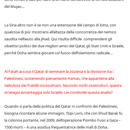
del Mujao…
La Siria altro non è se non una estensione del campo di lotta, con
qualcosa di più: mostrarsi all’altezza della concorrenza del nemico
saudita nell’aiuto alla jihad. Qui risulta difficile comprendere gli
obiettivi politici dei due migliori amici del Qatar, gli Stati Uniti e Israele,
perché Doha sembra giocare col fuoco dell’islamismo radicale…
Al Fatah accusa il Qatar di seminare la zizzania e la divisione tra i
Palestinesi, sostenendo pienamente Hamas, che appartiene alla
nebulosa dei Fratelli mussulmani. Secondo molti osservatori, questa
strategia avvantaggia solo Israele. Lei condivide questa analisi?
Quando si parla della politica del Qatar ni confronti dei Palestinesi,
bisogna ricordare alcune immagini. Tzipi Livni, che con Ehud Barak fu
la colonna portante, nel 2009, dell’operazione Piombo Fuso a Gaza –
1500 morti – è una assidua frequentatrice delle mall di Doha.