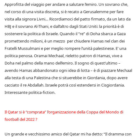
Approfitta del viaggio per andare a salutare l’emiro. Un sovrano che,
nel corso di una visita discreta, si è recato a Gerusalemme per fare
visita alla signora Livni… Ricordiamoci del patto firmato, da un lato da
HBJ e il sovrano Al-Thani, e dall’altro dagli Stati Uniti: la priorità è di
sostenere la politica di Israele. Quando il “re” di Doha sbarca a Gaza
promettendo milioni, è un mezzo per chiudere Hamas nel clan dei
Fratelli Mussulmani e per meglio rompere l’unità palestinese. E’ una
politica penosa. Oramai Mechaal, rieletto patron di Hamas, vive a
Doha nel palmo della mano dell’emiro. Il sogno di quest’ultimo –
avendo Hamas abbandonato ogni idea di lotta – è di piazzare Mechaal
alla testa di una Palestina che si situerebbe in Giordania, dopo avere
cacciato il re Abdallah. Israele potrà così estendersi in Cisgiordania.
Interessante politica-fiction.
Il Qatar si è “comprata” l’organizzazione della Coppa del Mondo di
football del 2022 ?
Un grande e vecchissimo amico del Qatar mi ha detto: “Il dramma con