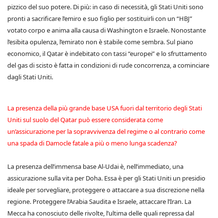
pizzico del suo potere. Di più: in caso di necessità, gli Stati Uniti sono
pronti a sacrificare l’emiro e suo figlio per sostituirli con un “HBJ”
votato corpo e anima alla causa di Washington e Israele. Nonostante
l’esibita opulenza, l’emirato non è stabile come sembra. Sul piano
economico, il Qatar è indebitato con tassi “europei” e lo sfruttamento
del gas di scisto è fatta in condizioni di rude concorrenza, a cominciare
dagli Stati Uniti.
La presenza della più grande base USA fuori dal territorio degli Stati
Uniti sul suolo del Qatar può essere considerata come
un’assicurazione per la sopravvivenza del regime o al contrario come
una spada di Damocle fatale a più o meno lunga scadenza?
La presenza dell’immensa base Al-Udai è, nell’immediato, una
assicurazione sulla vita per Doha. Essa è per gli Stati Uniti un presidio
ideale per sorvegliare, proteggere o attaccare a sua discrezione nella
regione. Proteggere l’Arabia Saudita e Israele, attaccare l’Iran. La
Mecca ha conosciuto delle rivolte, l’ultima delle quali repressa dal