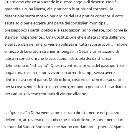
Guardiamo che cosa succede in questo angolo di deserto. Non è
garantita alcuna libertà, vi si praticano le punizioni corporali, la
detenzione senza motivo per ordine del re è pratica corrente. Il voto
esiste solo per eleggere una parte dei consiglieri municipali,
pressappoco i partiti politici e le associazioni sono vietate, così come la
stampa indipendente… Una Costituzione che è stata scritta dall’emiro
e dal suo clan nemmeno viene applicata in tutti i suoi articoli. Il milione
e mezzo di lavoratori stranieri impiegati in Qatar si ammazzano di
fatica in condizioni che le associazioni di tutela dei diritti umani
definiscono di “schiavitù”. Questi sventurati, privati del passaporto e
pagati una miseria, sopravvivono in orrendi campi, senza avere il
diritto di lasciare il paese. Molti di loro, costretti a turni massacranti
per la costruzione di torri di cemento, muoiono per attacchi cardiaci o
per cadute (diverse centinaia di vittime all’anno).
La “giustizia” a Doha viene amministrata direttamente nel palazzo
dell’emiro, attraverso dei giudici che il più delle volte sono mercenari
venuti dal Sudan. Sono loro che hanno condannato il poeta Al-Ajami