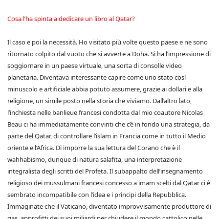
Cosa l’ha spinta a dedicare un libro al Qatar?
Il caso e poi la necessità. Ho visitato più volte questo paese e ne sono
ritornato colpito dal vuoto che si avverte a Doha. Si ha l’impressione di
soggiornare in un paese virtuale, una sorta di consolle video
planetaria. Diventava interessante capire come uno stato così
minuscolo e artificiale abbia potuto assumere, grazie ai dollari e alla
religione, un simile posto nella storia che viviamo. Dall’altro lato,
l’inchiesta nelle banlieue francesi condotta dal mio coautore Nicolas
Beau ci ha immediatamente convinti che c’è in fondo una strategia, da
parte del Qatar, di controllare l’islam in Francia come in tutto il Medio
oriente e l’Africa. Di imporre la sua lettura del Corano che è il
wahhabismo, dunque di natura salafita, una interpretazione
integralista degli scritti del Profeta. Il subappalto dell’insegnamento
religioso dei mussulmani francesi concesso a imam scelti dal Qatar ci è
sembrato incompatibile con l’idea e i principi della Repubblica.
Immaginate che il Vaticano, diventato improvvisamente produttore di
gas, approfitti dei suoi miliardi per chiudere il mondo cattolico nelle