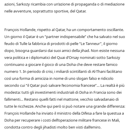
azioni, Sarkozy ricambia con un’azione di propaganda o di mediazione
nelle avventure, soprattutto sportive, del Qatar.
François Hollande, rispetto al Qatar, ha un comportamento oscillante.
Un giorno il Qatar è un “partner indispensabile” che ha salvato nel suo
feudo di Tulle la fabbrica di prodotti di pelle “Le Tanneur”, il giorno
dopo, bisogna guardarsi dai suoi amici della jihad. Non esiste nessuna
vera politica e i diplomatici del Quai d’Orsay nominati sotto Sarkozy
continuano a giocare il gioco di una Doha che deve restare l’amico
numero 1. In periodo di crisi, i miliardi scintillanti di Al-Thani facilitano
così una forma di amicizia in nome di uno slogan falso e ridicolo
secondo cui “il Qatar può salvare l’economia francese”… La realtà è più
modesta: tutti gli investimenti industriali di Doha in Francia sono dei
fallimenti… Restano quelli fatti nel mattone, vecchio salvadanaio di
tutte le ricchezze. Anche qui però si può notare una grande differenza:
François Hollande ha inviato il ministro della Difesa a fare la questua a
Doha per recuperare i costi dell’operazione militare francese in Mali,
condotta contro degli jihadisti molto ben visti dall’emiro.