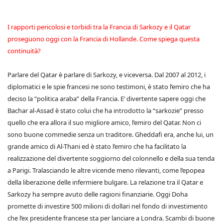
I rapporti pericolosi e torbidi tra la Francia di Sarkozy e il Qatar
proseguono oggi con la Francia di Hollande. Come spiega questa
continuità?
Parlare del Qatar è parlare di Sarkozy, e viceversa. Dal 2007 al 2012, i
diplomatici e le spie francesi ne sono testimoni, è stato l’emiro che ha
deciso la “politica araba” della Francia. E’ divertente sapere oggi che
Bachar al-Assad è stato colui che ha introdotto la “sarkozie” presso
quello che era allora il suo migliore amico, l’emiro del Qatar. Non ci
sono buone commedie senza un traditore. Gheddafi era, anche lui, un
grande amico di Al-Thani ed è stato l’emiro che ha facilitato la
realizzazione del divertente soggiorno del colonnello e della sua tenda
a Parigi. Tralasciando le altre vicende meno rilevanti, come l’epopea
della liberazione delle infermiere bulgare. La relazione tra il Qatar e
Sarkozy ha sempre avuto delle ragioni finanziarie. Oggi Doha
promette di investire 500 milioni di dollari nel fondo di investimento
che l’ex presidente francese sta per lanciare a Londra. Scambi di buone