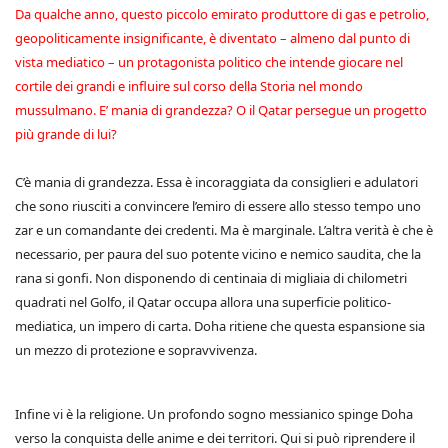
Da qualche anno, questo piccolo emirato produttore di gas e petrolio,
geopoliticamente insignificante, è diventato – almeno dal punto di
vista mediatico – un protagonista politico che intende giocare nel
cortile dei grandi e influire sul corso della Storia nel mondo
mussulmano. E’ mania di grandezza? O il Qatar persegue un progetto
più grande di lui?
C’è mania di grandezza. Essa è incoraggiata da consiglieri e adulatori
che sono riusciti a convincere l’emiro di essere allo stesso tempo uno
zar e un comandante dei credenti. Ma è marginale. L’altra verità è che è
necessario, per paura del suo potente vicino e nemico saudita, che la
rana si gonfi. Non disponendo di centinaia di migliaia di chilometri
quadrati nel Golfo, il Qatar occupa allora una superficie politico-
mediatica, un impero di carta. Doha ritiene che questa espansione sia
un mezzo di protezione e sopravvivenza.
Infine vi è la religione. Un profondo sogno messianico spinge Doha
verso la conquista delle anime e dei territori. Qui si può riprendere il