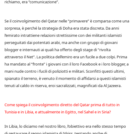
richiamo, era “comunicazione”.
Se il coinvolgimento del Qatar nelle “primavere” è comparsa come una
sorpresa, è perché la strategia di Doha era stata discreta. Da anni
l’emirato intrattiene relazioni strettissime con dei militanti islamisti
perseguitati dai potentati arabi, ma anche con gruppi di giovani
blogger e internauti ai quali ha offerto degli stage di “rivolta
attraverso il Net”. La politica dell’emiro era un fucile a due colpi. Prima
ha mandato al “fronte” i giovani con il loro Facebook e i loro blogger, a
mani nude contro i fucili di poliziotti e militari. Sconfitti questi ultimi,
spianato il terreno, è venuto il momento di affidarsi a questi islamisti
tenuti al caldo in riserva, eroi sacralizzati, magnificati da Al Jazeera.
Come spiega il coinvolgimento diretto del Qatar prima di tutto in
Tunisia e in Libia, e attualmente in Egitto, nel Sahel e in Siria?
In Libia, lo diciamo nel nostro libro, l’obiettivo era nello stesso tempo
di restaurare il regno islamista di Idriss, tentando anche di