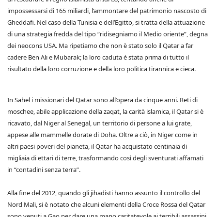
impossessarsi di 165 miliardi, l’ammontare del patrimonio nascosto di
Gheddafi. Nel caso della Tunisia e dell’Egitto, si tratta della attuazione
di una strategia fredda del tipo “ridisegniamo il Medio oriente”, degna
dei neocons USA. Ma ripetiamo che non è stato solo il Qatar a far
cadere Ben Ali e Mubarak; la loro caduta è stata prima di tutto il
risultato della loro corruzione e della loro politica tirannica e cieca.
In Sahel i missionari del Qatar sono all’opera da cinque anni. Reti di
moschee, abile applicazione della zaqat, la carità islamica, il Qatar si è
ricavato, dal Niger al Senegal, un territorio di persone a lui grate,
appese alle mammelle dorate di Doha. Oltre a ciò, in Niger come in
altri paesi poveri del pianeta, il Qatar ha acquistato centinaia di
migliaia di ettari di terre, trasformando così degli sventurati affamati
in “contadini senza terra”.
Alla fine del 2012, quando gli jihadisti hanno assunto il controllo del
Nord Mali, si è notato che alcuni elementi della Croce Rossa del Qatar
sono venuti a Gao per dare una mano caritatevole ai terribili assassini