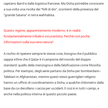
capitano Barril e dalla logistica francese. Ma Doha potrebbe conoscere
a sua volta una rivolta dei “folli di dio”, scontenti della presenza del
“grande Satana” in terra wahhabita.
Questo regime, apparentemente moderno, è in realtà
fondamentalmente tribale e oscurantista. Perché così poche
informazioni sulla sua vera natura?
A rischio di ripetere sempre le stesse cose, bisogna che il pubblico
sappia infine che il Qatar è il campione del mondo del doppio
standard: quello della menzogna e della falsificazione come filosofia
politica. Per esempio, degli aerei partano da Doha per bombardare i
Talebani in Afghanistan, mentre questi stessi guerriglieri religiosi
hanno un ufficio di coordinamento a Doha, a qualche chilometro dalla
base da cui decollano i caccia per ucciderli. E così è in tutti i campi, e
anche nella politica interna di questo piccolo paese.