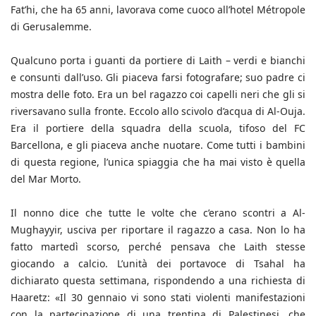
Fat’hi, che ha 65 anni, lavorava come cuoco all’hotel Métropole
di Gerusalemme.
Qualcuno porta i guanti da portiere di Laith – verdi e bianchi
e consunti dall’uso. Gli piaceva farsi fotografare; suo padre ci
mostra delle foto. Era un bel ragazzo coi capelli neri che gli si
riversavano sulla fronte. Eccolo allo scivolo d’acqua di Al-Ouja.
Era il portiere della squadra della scuola, tifoso del FC
Barcellona, e gli piaceva anche nuotare. Come tutti i bambini
di questa regione, l’unica spiaggia che ha mai visto è quella
del Mar Morto.
Il nonno dice che tutte le volte che c’erano scontri a Al-
Mughayyir, usciva per riportare il ragazzo a casa. Non lo ha
fatto martedì scorso, perché pensava che Laith stesse
giocando a calcio. L’unità dei portavoce di Tsahal ha
dichiarato questa settimana, rispondendo a una richiesta di
Haaretz: «Il 30 gennaio vi sono stati violenti manifestazioni
con la partecipazione di una trentina di Palestinesi, che