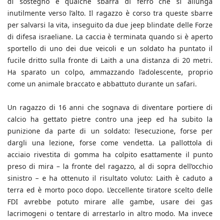
di sostegno e qualche sbarra di ferro che si allunga
inutilmente verso l’alto. Il ragazzo è corso tra queste sbarre
per salvarsi la vita, inseguito da due jeep blindate delle Forze
di difesa israeliane. La caccia è terminata quando si è aperto
sportello di uno dei due veicoli e un soldato ha puntato il
fucile dritto sulla fronte di Laith a una distanza di 20 metri.
Ha sparato un colpo, ammazzando l’adolescente, proprio
come un animale braccato e abbattuto durante un safari.
Un ragazzo di 16 anni che sognava di diventare portiere di
calcio ha gettato pietre contro una jeep ed ha subito la
punizione da parte di un soldato: l’esecuzione, forse per
dargli una lezione, forse come vendetta. La pallottola di
acciaio rivestita di gomma ha colpito esattamente il punto
preso di mira – la fronte del ragazzo, al di sopra dell’occhio
sinistro – e ha ottenuto il risultato voluto: Laith è caduto a
terra ed è morto poco dopo. L’eccellente tiratore scelto delle
FDI avrebbe potuto mirare alle gambe, usare dei gas
lacrimogeni o tentare di arrestarlo in altro modo. Ma invece