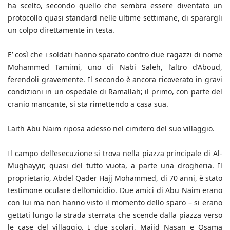
ha scelto, secondo quello che sembra essere diventato un
protocollo quasi standard nelle ultime settimane, di sparargli
un colpo direttamente in testa.
E’ così che i soldati hanno sparato contro due ragazzi di nome
Mohammed Tamimi, uno di Nabi Saleh, l’altro d’Aboud,
ferendoli gravemente. Il secondo è ancora ricoverato in gravi
condizioni in un ospedale di Ramallah; il primo, con parte del
cranio mancante, si sta rimettendo a casa sua.
Laith Abu Naim riposa adesso nel cimitero del suo villaggio.
Il campo dell’esecuzione si trova nella piazza principale di Al-
Mughayyir, quasi del tutto vuota, a parte una drogheria. Il
proprietario, Abdel Qader Hajj Mohammed, di 70 anni, è stato
testimone oculare dell’omicidio. Due amici di Abu Naim erano
con lui ma non hanno visto il momento dello sparo – si erano
gettati lungo la strada sterrata che scende dalla piazza verso
le case del villaggio. I due scolari, Majid Nasan e Osama