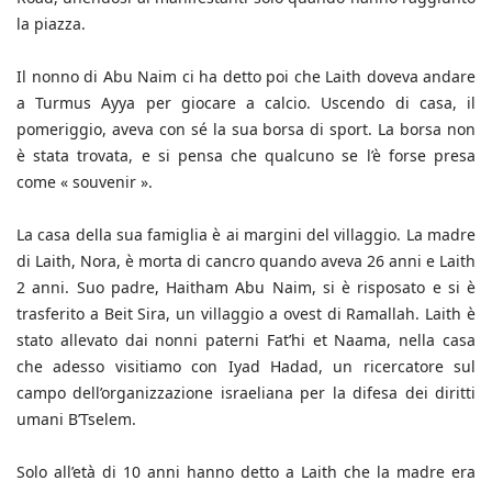
la piazza.
Il nonno di Abu Naim ci ha detto poi che Laith doveva andare
a Turmus Ayya per giocare a calcio. Uscendo di casa, il
pomeriggio, aveva con sé la sua borsa di sport. La borsa non
è stata trovata, e si pensa che qualcuno se l’è forse presa
come « souvenir ».
La casa della sua famiglia è ai margini del villaggio. La madre
di Laith, Nora, è morta di cancro quando aveva 26 anni e Laith
2 anni. Suo padre, Haitham Abu Naim, si è risposato e si è
trasferito a Beit Sira, un villaggio a ovest di Ramallah. Laith è
stato allevato dai nonni paterni Fat’hi et Naama, nella casa
che adesso visitiamo con Iyad Hadad, un ricercatore sul
campo dell’organizzazione israeliana per la difesa dei diritti
umani B’Tselem.
Solo all’età di 10 anni hanno detto a Laith che la madre era