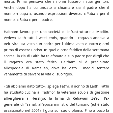
morta. Prima pensava che i nonni fossero i suoi genitori.
Anche dopo ha continuato a chiamare sia il padre che il
nonno « papà », usando espressioni diverse: « Yaba » per il
nonno, « Baba » per il padre.
Haitham lavora per una società di infrastrutture a Modiin.
Vedeva Laith tutti i week-ends, quando il ragazzo andava a
Beit Sira. Ha visto suo padre per l’ultima volta quattro giorni
prima di essere ucciso. In quel giorno fatidico della settimana
scorsa, la zia di Laith ha telefonato a suo padre per dirgli che
il ragazzo era stato ferito. Haitham si è precipitato
all’ospedale di Ramallah, dove ha visto i medici tentare
vanamente di salvare la vita di suo figlio.
«Gli abbiamo dato tutto», spiega Fat’hi, il nonno di Laith. Fat’hi
ha studiato cucina a Tadmor, la veterana scuola di gestione
alberghiera a Herzliya; la firma di Rehavam Ze’evi, l’ex
generale di Tsahal, all’epoca ministro del turismo (ed è stato
assassinato nel 2001), figura sul suo diploma. Fino a poco fa