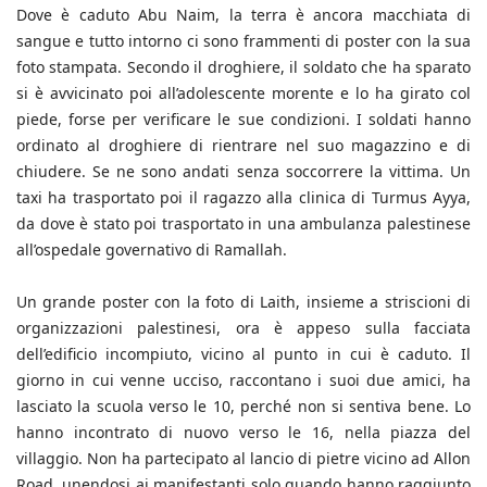
Dove è caduto Abu Naim, la terra è ancora macchiata di
sangue e tutto intorno ci sono frammenti di poster con la sua
foto stampata. Secondo il droghiere, il soldato che ha sparato
si è avvicinato poi all’adolescente morente e lo ha girato col
piede, forse per verificare le sue condizioni. I soldati hanno
ordinato al droghiere di rientrare nel suo magazzino e di
chiudere. Se ne sono andati senza soccorrere la vittima. Un
taxi ha trasportato poi il ragazzo alla clinica di Turmus Ayya,
da dove è stato poi trasportato in una ambulanza palestinese
all’ospedale governativo di Ramallah.
Un grande poster con la foto di Laith, insieme a striscioni di
organizzazioni palestinesi, ora è appeso sulla facciata
dell’edificio incompiuto, vicino al punto in cui è caduto. Il
giorno in cui venne ucciso, raccontano i suoi due amici, ha
lasciato la scuola verso le 10, perché non si sentiva bene. Lo
hanno incontrato di nuovo verso le 16, nella piazza del
villaggio. Non ha partecipato al lancio di pietre vicino ad Allon
Road, unendosi ai manifestanti solo quando hanno raggiunto