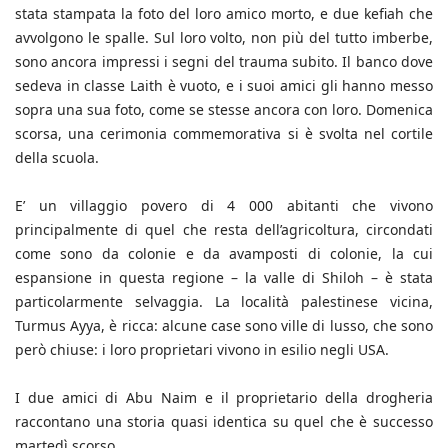
stata stampata la foto del loro amico morto, e due kefiah che
avvolgono le spalle. Sul loro volto, non più del tutto imberbe,
sono ancora impressi i segni del trauma subito. Il banco dove
sedeva in classe Laith è vuoto, e i suoi amici gli hanno messo
sopra una sua foto, come se stesse ancora con loro. Domenica
scorsa, una cerimonia commemorativa si è svolta nel cortile
della scuola.
E’ un villaggio povero di 4 000 abitanti che vivono
principalmente di quel che resta dell’agricoltura, circondati
come sono da colonie e da avamposti di colonie, la cui
espansione in questa regione – la valle di Shiloh – è stata
particolarmente selvaggia. La località palestinese vicina,
Turmus Ayya, è ricca: alcune case sono ville di lusso, che sono
però chiuse: i loro proprietari vivono in esilio negli USA.
I due amici di Abu Naim e il proprietario della drogheria
raccontano una storia quasi identica su quel che è successo
martedì scorso.