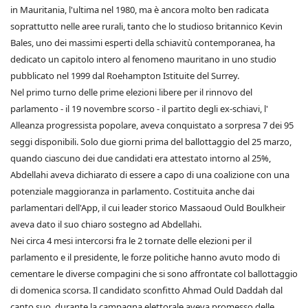
in Mauritania, l'ultima nel 1980, ma è ancora molto ben radicata
soprattutto nelle aree rurali, tanto che lo studioso britannico Kevin
Bales, uno dei massimi esperti della schiavitù contemporanea, ha
dedicato un capitolo intero al fenomeno mauritano in uno studio
pubblicato nel 1999 dal Roehampton Istituite del Surrey.
Nel primo turno delle prime elezioni libere per il rinnovo del
parlamento - il 19 novembre scorso - il partito degli ex-schiavi, l'
Alleanza progressista popolare, aveva conquistato a sorpresa 7 dei 95
seggi disponibili. Solo due giorni prima del ballottaggio del 25 marzo,
quando ciascuno dei due candidati era attestato intorno al 25%,
Abdellahi aveva dichiarato di essere a capo di una coalizione con una
potenziale maggioranza in parlamento. Costituita anche dai
parlamentari dell'App, il cui leader storico Massaoud Ould Boulkheir
aveva dato il suo chiaro sostegno ad Abdellahi.
Nei circa 4 mesi intercorsi fra le 2 tornate delle elezioni per il
parlamento e il presidente, le forze politiche hanno avuto modo di
cementare le diverse compagini che si sono affrontate col ballottaggio
di domenica scorsa. Il candidato sconfitto Ahmad Ould Daddah dal
canto suo, durante la campagna elettorale aveva promesso delle