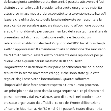
della sua giunta sarebbe durata due anni, è passata attraverso 4 fasi
distinte durante le quali il presidente ha avuto una grande visibilità
attraverso i mass media arabi e soprattutto la televisione satellitare Al
Jazeera che gli ha dedicato delle lunghe interviste per raccontare la
sua vicenda personale e spiegare il suo disegno all'opinione pubblica
araba. Primo: il divieto per ciascun membro della sua giunta militare di
presentarsi ad alcuna competizione elettorale. Secondo: un
referendum costituzionale che il 25 giugno del 2006 ha fatto sì che gli
elettori approvassero 8 emendamenti alla costituzione che sancivano
fra l'altro il divieto di essere eletto presidente della repubblica per più
di due volte e quindi per un massimo di 10 anni. Terzo:
l'organizzazione di elezioni municipali e parlamentari che poi si sono
tenute fra lo scorso novembre ed oggi e che sono state giudicate
regolari dagli osservatori internazionali. Quarto: rafforzare
l'imparzialità delle forze armate rispetto a tutto questo processo.
Un principio non da poco data la lunga sequenza di colpi di stato nel
paese - almeno 7 dal 1975 al 2005. Uno di questi - nell'ottobre 1987 -
era stato organizzato da ufficiali di colore del Fronte di liberazione
africano in Mauritania. Nell'89 e nel '91 il paese fu teatro di scontri a