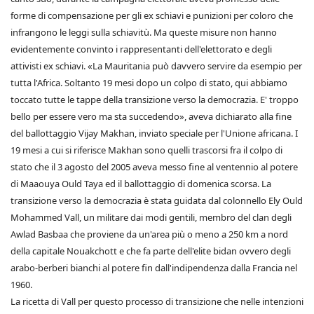
forme di compensazione per gli ex schiavi e punizioni per coloro che
infrangono le leggi sulla schiavitù. Ma queste misure non hanno
evidentemente convinto i rappresentanti dell'elettorato e degli
attivisti ex schiavi. «La Mauritania può davvero servire da esempio per
tutta l'Africa. Soltanto 19 mesi dopo un colpo di stato, qui abbiamo
toccato tutte le tappe della transizione verso la democrazia. E' troppo
bello per essere vero ma sta succedendo», aveva dichiarato alla fine
del ballottaggio Vijay Makhan, inviato speciale per l'Unione africana. I
19 mesi a cui si riferisce Makhan sono quelli trascorsi fra il colpo di
stato che il 3 agosto del 2005 aveva messo fine al ventennio al potere
di Maaouya Ould Taya ed il ballottaggio di domenica scorsa. La
transizione verso la democrazia è stata guidata dal colonnello Ely Ould
Mohammed Vall, un militare dai modi gentili, membro del clan degli
Awlad Basbaa che proviene da un'area più o meno a 250 km a nord
della capitale Nouakchott e che fa parte dell'elite bidan ovvero degli
arabo-berberi bianchi al potere fin dall'indipendenza dalla Francia nel
1960.
La ricetta di Vall per questo processo di transizione che nelle intenzioni