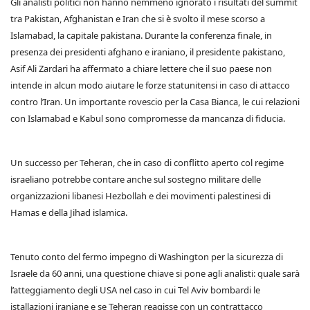
Gli analisti politici non hanno nemmeno ignorato i risultati del summit
tra Pakistan, Afghanistan e Iran che si è svolto il mese scorso a
Islamabad, la capitale pakistana. Durante la conferenza finale, in
presenza dei presidenti afghano e iraniano, il presidente pakistano,
Asif Ali Zardari ha affermato a chiare lettere che il suo paese non
intende in alcun modo aiutare le forze statunitensi in caso di attacco
contro l’Iran. Un importante rovescio per la Casa Bianca, le cui relazioni
con Islamabad e Kabul sono compromesse da mancanza di fiducia.
Un successo per Teheran, che in caso di conflitto aperto col regime
israeliano potrebbe contare anche sul sostegno militare delle
organizzazioni libanesi Hezbollah e dei movimenti palestinesi di
Hamas e della Jihad islamica.
Tenuto conto del fermo impegno di Washington per la sicurezza di
Israele da 60 anni, una questione chiave si pone agli analisti: quale sarà
l’atteggiamento degli USA nel caso in cui Tel Aviv bombardi le
istallazioni iraniane e se Teheran reagisse con un contrattacco