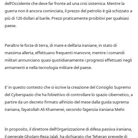
dell’Occidente che deve far fronte ad una crisi sistemica. Mentre la
guerra non è ancora cominciata, il prezzo del petrolio è già schizzato a
più di 120 dollari al barile. Prezzi praticamente proibitivi per qualsiasi
paese.
Peraltro le forze di terra, di mare e dell’aria iraniane, in stato di
massima allerta, effettuano frequenti manovre, mentre i comandi
militari annunciano quasi quotidianamente i progressi effettuati negli
armamenti e nella tecnologia militare del paese.
E’ in questo contesto che si iscrive la creazione del Consiglio Supremo
del Cyberspazio che ha l’obiettivo di controllare lo spazio cibernetico, a
partire da un decreto firmato all’inizio del mese dalla guida suprema
iraniana, l’ayatollah Ali Khamenei, secondo l’agenzia iraniana Mehr.
In proposito, il direttore dell’Organizzazione di difesa passiva iraniana,
il generale Gholam-Reza Jalali, ha dichiarato che Teheran prevede di