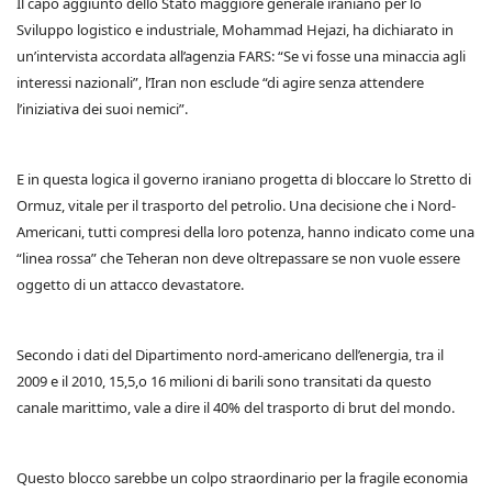
Il capo aggiunto dello Stato maggiore generale iraniano per lo
Sviluppo logistico e industriale, Mohammad Hejazi, ha dichiarato in
un’intervista accordata all’agenzia FARS: “Se vi fosse una minaccia agli
interessi nazionali”, l’Iran non esclude “di agire senza attendere
l’iniziativa dei suoi nemici”.
E in questa logica il governo iraniano progetta di bloccare lo Stretto di
Ormuz, vitale per il trasporto del petrolio. Una decisione che i Nord-
Americani, tutti compresi della loro potenza, hanno indicato come una
“linea rossa” che Teheran non deve oltrepassare se non vuole essere
oggetto di un attacco devastatore.
Secondo i dati del Dipartimento nord-americano dell’energia, tra il
2009 e il 2010, 15,5,o 16 milioni di barili sono transitati da questo
canale marittimo, vale a dire il 40% del trasporto di brut del mondo.
Questo blocco sarebbe un colpo straordinario per la fragile economia