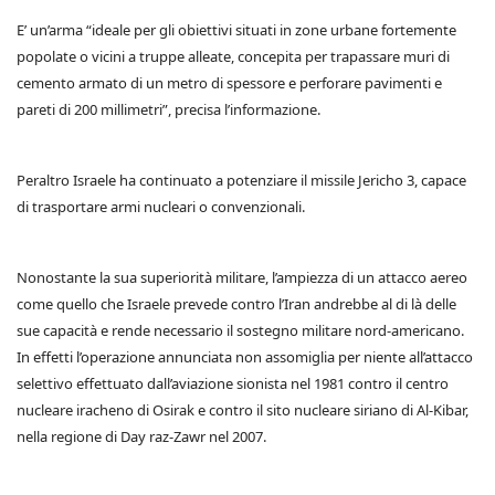
E’ un’arma “ideale per gli obiettivi situati in zone urbane fortemente
popolate o vicini a truppe alleate, concepita per trapassare muri di
cemento armato di un metro di spessore e perforare pavimenti e
pareti di 200 millimetri”, precisa l’informazione.
Peraltro Israele ha continuato a potenziare il missile Jericho 3, capace
di trasportare armi nucleari o convenzionali.
Nonostante la sua superiorità militare, l’ampiezza di un attacco aereo
come quello che Israele prevede contro l’Iran andrebbe al di là delle
sue capacità e rende necessario il sostegno militare nord-americano.
In effetti l’operazione annunciata non assomiglia per niente all’attacco
selettivo effettuato dall’aviazione sionista nel 1981 contro il centro
nucleare iracheno di Osirak e contro il sito nucleare siriano di Al-Kibar,
nella regione di Day raz-Zawr nel 2007.