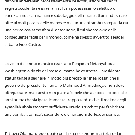
discorsi anti-iraniani “eccessivamente bellicosi”, azioni dei servizi
segreti occidentali e israeliani sul campo, assassinio selettivo di
scienziati nucleari iraniani e sabotaggio dell’infrastruttura industriale,
oltre al moltiplicarsi delle manovre militari in entrambi i campi), da cui
una pericolosa atmosfera di anteguerra, il cui sbocco avrà delle
conseguenze fatali per il mondo, come ha spesso avvertito il leader
cubano Fidel Castro.
La visita del primo ministro israeliano Benjamin Netanyahou a
Washington all’inizio del mese di marzo ha costretto il presidente
statunitense a segnare in modo più preciso la “linea rossa” che il
governo del presidente iraniano Mahmoud Ahmadinejad non deve
oltrepassare, ma questo non piace a Israele che auspica il ricorso alle
armi prima che sia ipoteticamente troppo tardi e che “il regime degli
ayatollah abbia stoccato sufficiente uranio arricchito per fabbricare
una bomba atomica”, secondo le dichiarazioni dei leader sionisti.
Tuttavia Obama, preoccupato per la sua rielezione, martellato dai