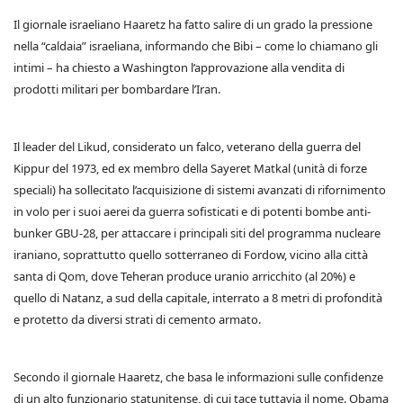
Il giornale israeliano Haaretz ha fatto salire di un grado la pressione
nella “caldaia” israeliana, informando che Bibi – come lo chiamano gli
intimi – ha chiesto a Washington l’approvazione alla vendita di
prodotti militari per bombardare l’Iran.
Il leader del Likud, considerato un falco, veterano della guerra del
Kippur del 1973, ed ex membro della Sayeret Matkal (unità di forze
speciali) ha sollecitato l’acquisizione di sistemi avanzati di rifornimento
in volo per i suoi aerei da guerra sofisticati e di potenti bombe anti-
bunker GBU-28, per attaccare i principali siti del programma nucleare
iraniano, soprattutto quello sotterraneo di Fordow, vicino alla città
santa di Qom, dove Teheran produce uranio arricchito (al 20%) e
quello di Natanz, a sud della capitale, interrato a 8 metri di profondità
e protetto da diversi strati di cemento armato.
Secondo il giornale Haaretz, che basa le informazioni sulle confidenze
di un alto funzionario statunitense, di cui tace tuttavia il nome. Obama