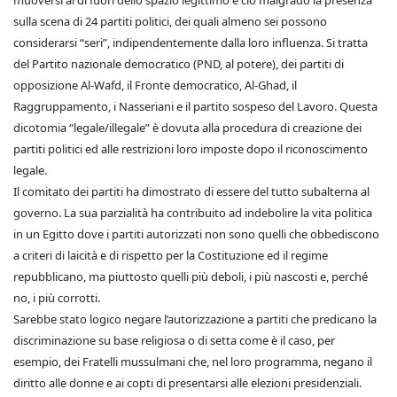
muoversi al di fuori dello spazio legittimo e ciò malgrado la presenza
sulla scena di 24 partiti politici, dei quali almeno sei possono
considerarsi “seri”, indipendentemente dalla loro influenza. Si tratta
del Partito nazionale democratico (PND, al potere), dei partiti di
opposizione Al-Wafd, il Fronte democratico, Al-Ghad, il
Raggruppamento, i Nasseriani e il partito sospeso del Lavoro. Questa
dicotomia “legale/illegale” è dovuta alla procedura di creazione dei
partiti politici ed alle restrizioni loro imposte dopo il riconoscimento
legale.
Il comitato dei partiti ha dimostrato di essere del tutto subalterna al
governo. La sua parzialità ha contribuito ad indebolire la vita politica
in un Egitto dove i partiti autorizzati non sono quelli che obbediscono
a criteri di laicità e di rispetto per la Costituzione ed il regime
repubblicano, ma piuttosto quelli più deboli, i più nascosti e, perché
no, i più corrotti.
Sarebbe stato logico negare l’autorizzazione a partiti che predicano la
discriminazione su base religiosa o di setta come è il caso, per
esempio, dei Fratelli mussulmani che, nel loro programma, negano il
diritto alle donne e ai copti di presentarsi alle elezioni presidenziali.