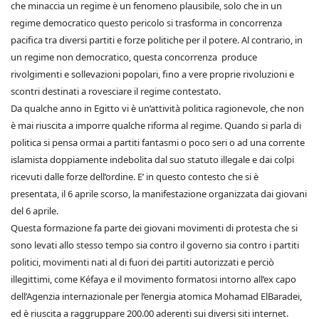
che minaccia un regime è un fenomeno plausibile, solo che in un
regime democratico questo pericolo si trasforma in concorrenza
pacifica tra diversi partiti e forze politiche per il potere. Al contrario, in
un regime non democratico, questa concorrenza produce
rivolgimenti e sollevazioni popolari, fino a vere proprie rivoluzioni e
scontri destinati a rovesciare il regime contestato.
Da qualche anno in Egitto vi è un’attività politica ragionevole, che non
è mai riuscita a imporre qualche riforma al regime. Quando si parla di
politica si pensa ormai a partiti fantasmi o poco seri o ad una corrente
islamista doppiamente indebolita dal suo statuto illegale e dai colpi
ricevuti dalle forze dell’ordine. E’ in questo contesto che si è
presentata, il 6 aprile scorso, la manifestazione organizzata dai giovani
del 6 aprile.
Questa formazione fa parte dei giovani movimenti di protesta che si
sono levati allo stesso tempo sia contro il governo sia contro i partiti
politici, movimenti nati al di fuori dei partiti autorizzati e perciò
illegittimi, come Kéfaya e il movimento formatosi intorno all’ex capo
dell’Agenzia internazionale per l’energia atomica Mohamad ElBaradei,
ed è riuscita a raggruppare 200.00 aderenti sui diversi siti internet.