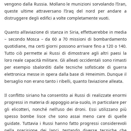
vengono dalla Russia. Mollano le munizioni sorvolando l’Iran,
queste ultime attraversano l’Iraq del nord per andare a
distruggere degli edifici a volte completamente vuoti.
Quanto all’aviazione di stanza in Siria, effettuerebbe in media
– secondo Mosca – da 60 a 70 missioni di bombardamento
quotidiane, ma certi giorni possono arrivare fino a 120 o 140.
Tutto ciò permette ai Russi di dimostrare agli altri paesi la
loro reale capacità militare. Gli alleati occidentali sono rimasti
per esempio sbalorditi dalle tecniche sofisticate di guerra
elettronica messe in opera dalla base di Hmeimim. Dunque il
bersaglio non erano tanto i ribelli, quanto l’aviazione alleata.
Il conflitto siriano ha consentito ai Russi di realizzate enormi
progressi in materia di appoggio aria-suolo, in particolare per
gli elicotteri, nonché nell’uso dei droni. Essi utilizzano più
spesso bombe lisce che sono assai meno care di quelle
guidate. Tuttavia i Russi hanno fatto progressi considerevoli
nella precisione dei lanci, testando diverse tecniche che