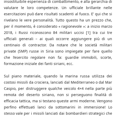
insostituibile esperienza di combattimento, e alla gerarchia di
valutare le loro competenze. Un ufficiale brillante nelle
esercitazioni può dare risultati scadenti al fuoco. E’ qui che si
rivelano le vere personalità. Tutto questo ha un prezzo che,
per il momento, è considerato « ragionevole »: a inizio marzo
2018, i Russi riconoscono 84 militari uccisi [1] tra cui tre
ufficiali generali – ai quali occorre aggiungere più di un
centinaio di contractor. Da notare che le società militari
private (SMP) russe in Siria sono impiegate per fare quello
che l’esercito regolare non fa: guardie immobili, scorte,
formazione iniziale dei fanti siriani, ecc.
Sul piano materiale, quando la marina russa utilizza dei
costosi missili da crociera, lanciati dal Mediterraneo o dal Mar
Caspio, per distruggere qualche veicolo 4×4 nella parte più
remota del deserto siriano, non si perseguono finalità di
efficacia tattica, ma si testano queste armi moderne. Vengono
perfino effettuati lanci da sottomarini in immersione! Lo
stesso vale per i missili lanciati dai bombardieri strategici che