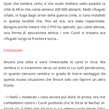
Quel che sembra certo, è che vuole mettere sotto assedio la
città di Afrin che conta almeno 200 000 abitanti. Molti rifugiati
infatti, in fuga dagli orrori della guerra civile, si sono installati
in questa località che, fino ad ora, era stata risparmiata.
Bisogna anche notare che il PYD ha operato, qui come altrove,
una forma di epurazione etnica: i non Curdi si trovano ora
rifugiati lungo la frontiera turca…
Conclusioni
Ancora una volta si sono rimescolate le carte in Siria. Ma
sembra ci si incammini verso un esito in cui tutti perderanno,
in quanto nessuno sembra in grado di trarre vantaggio da
questa nuova situazione che finisce solo con l’aprire un altro
fronte.
– I ribelli « moderati » sono ancora più divisi di prima, ora che
combattono contro i Curdi piuttosto che le forze di Bachar el-
Assad (4). Il fatto che ad essi si sia adesso unito Hayat Tahir