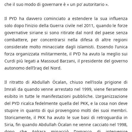
che il suo modo di governare è « un po’ autoritario ».
Il PYD ha davvero cominciato a estendere la sua influenza
solo dopo l’inizio della Guerra civile nel 2011, quando le forze
governative siriane si sono ritirate dal nord del paese senza
combattere, per concentrarsi nella difesa di altre regioni
considerate molto minacciate dagli islamisti. Essendo l’unica
forza organizzata militarmente, il PYD ha avuto la meglio sui
Curdi più legati a Massoud Barzani, il presidente del governo
autonomo dell’Iraq del Nord.
Il ritratto di Abdullah Öcalan, chiuso nell’isola prigione di
Imrali da quando venne arrestato nel 1999, viene fieramente
esibito in tutte le manifestazioni pubbliche. L’organizzazione
del PYD ricalca fedelmente quella del PKK, e la cosa non deve
stupire in quanto di qui provengono molti dei suoi membri.
Storicamente, il PKK ha avuto le sue basi di retroguardia in
Siria, fin quando Abdullah Öcalan ne venne cacciato nel 1998,
dopo che Ankara minacciò Damasco di intervenire