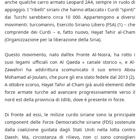
anche qualche carro armato Leopard 2A4, sempre in ruolo di
appoggio. I “ribelli” siriani che hanno attaccato i Curdi “spinti”
dai Turchi sarebbero circa 10 000. Appartengono a diversi
movimenti: turcomanni, Esercito Siriano Libero (FSA) (1) – che
comprende dei Curdi – e, fatto nuovo, Hayat Tahir al-Cham
(Organizzazione per la liberazione della Siria).
Questo movimento, nato dall’ex Fronte Al-Nosra, ha rotto i
suoi legami ufficiali con Al Qaeda « canale storico », e Al-
Zawahiri ha addirittura scomunicato il suo emiro Abou
Mohamad al-Joulani, che pure gli era stato fedele dal 2013 (2).
A ottobre scorso, Hayat Tahir al-Cham già aiutò elementi delle
forze armate turche ad avanzare progressivamente verso il
nord est della provincia di Idlib, dove è presente in forze.
Di fronte ad essi, le milizie curdo siriane sono la principale
component delle Forze Democratiche siriane (FDS) sostenute
dalla coalizione guidata dagli Stati Uniti nella lotta contro
Daesh. Ma, circostanza di rilievo, non ci sono consiglieri