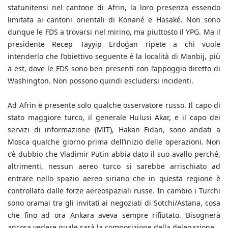
statunitensi nel cantone di Afrin, la loro presenza essendo
limitata ai cantoni orientali di Konané e Hasaké. Non sono
dunque le FDS a trovarsi nel mirino, ma piuttosto il YPG. Ma il
presidente Recep Tayyip Erdoğan ripete a chi vuole
intenderlo che l’obiettivo seguente è la località di Manbij, più
a est, dove le FDS sono ben presenti con l’appoggio diretto di
Washington. Non possono quindi escludersi incidenti.
Ad Afrin è presente solo qualche osservatore russo. Il capo di
stato maggiore turco, il generale Hulusi Akar, e il capo dei
servizi di informazione (MIT), Hakan Fidan, sono andati a
Mosca qualche giorno prima dell’inizio delle operazioni. Non
c’è dubbio che Vladimir Putin abbia dato il suo avallo perché,
altrimenti, nessun aereo turco si sarebbe arrischiato ad
entrare nello spazio aereo siriano che in questa regione è
controllato dalle forze aereospaziali russe. In cambio i Turchi
sono oramai tra gli invitati ai negoziati di Sotchi/Astana, cosa
che fino ad ora Ankara aveva sempre rifiutato. Bisognerà
ancora vedere quale sarà la composizione della delegazione.