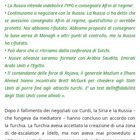
•
La Russia intende indebolire l’YPG e consegnare Afrin al ‘regime’.
•
Continuiamo a negoziare con la Russia. La Russia ci ha detto che
se avessimo consegnato Afrin al regime, quest’ultimo ci avrebbe
protetto. Noi abbiamo rifiutato. Abbiamo proposto di consegnare
la base aerea di Menagh e altri punti di controllo, ma la Russia
ha rifiutato.
•
Può darsi che ci ritiriamo dalla conferenza di Sotchi.
•
Nuove alleanze saranno formate con Arabia Saudita, Emirati
Arabi Uniti e l’Egitto.
•
Il comandante delle forze di Rojava, il generale Mazlum e Ilham
Ahmed hanno incontrato Brett McGurk per chiedere agli Stati
Uniti di porre fine agli attacchi turchi. E’ un test dell’affidabilità
degli Stati Uniti come alleati ».
Dopo il fallimento dei negoziati coi Curdi, la Siria e la Russia –
che fungeva da mediatore – hanno concluso un accordo con
la Turchia. La Turchia aveva accettato la creazione di una zona
di de-escalation a Idelb, ma non aveva mai provveduto a