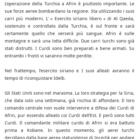
L’operazione della Turchia a Afrin è piuttosto importante. Le
sue forze aeree bombardano la regione. Sta utilizzando i suoi
carri più moderni. L’ « Esercito siriano libero » di Al Qaeda,
sostenuto e controllato dalla Turchia, è sul fronte e sarà
certamente quello che verserà più sangue. Afrin è sulle
montagne e sarà una lotta difficile. Due carri turchi sono già
stati distrutti. I Curdi sono ben preparati e bene armati. Su
entrambi i fronti vi saranno molte perdite.
Nel frattempo, l’esercito siriano e I suoi alleati avranno il
tempo di riconquistare Idelb.
Gli Stati Uniti sono nel marasma. La loro strategia per la Siria,
che data solo una settimana, già rischia di affondare. Il loro
comando centrale non vuole intervenire a difesa dei Curdi di
Afrin, pur essendo alleato coi Curdi dell’Est. E però sono tutti
Curdi. Il comandante militare curdo di Afrin si era battuto
prima a Kobane. In questo momento, gli aerei turchi
decollano dalla base aerea statunitense di Incerlik per andare