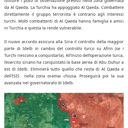
istituire i posti di osservazione previsti nella zona governata
da Al Qaeda. La Turchia ha appoggiato Al Qaeda. Combattere
direttamente il gruppo terrorista è contrario agli interessi
turchi. Molti combattenti di Al Qaeda hanno famiglia e amici
in Turchia e questa la rende vulnerabile.
Il nuovo accordo assicura alla Siria il controllo della maggior
parte di Idelb in cambio del controllo turco su Afrin (se i
Turchi riescono a conquistarla). All’inizio dell’operazione turca,
l’esercito siriano ha conquistato la base aerea di Abu Duhur a
est di Idelb. Eliminerà tutto quello che resta di Al Qaeda e
dell’ISIS nella zona oramai chiusa. Proseguirà poi la sua
avanzata nel governatorato di Idelb.