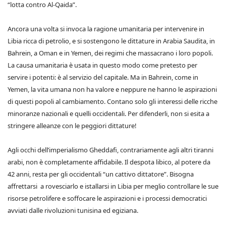
“lotta contro Al-Qaida”.
Ancora una volta si invoca la ragione umanitaria per intervenire in
Libia ricca di petrolio, e si sostengono le dittature in Arabia Saudita, in
Bahrein, a Oman e in Yemen, dei regimi che massacrano i loro popoli.
La causa umanitaria è usata in questo modo come pretesto per
servire i potenti: è al servizio del capitale. Ma in Bahrein, come in
Yemen, la vita umana non ha valore e neppure ne hanno le aspirazioni
di questi popoli al cambiamento. Contano solo gli interessi delle ricche
minoranze nazionali e quelli occidentali. Per difenderli, non si esita a
stringere alleanze con le peggiori dittature!
Agli occhi dell’imperialismo Gheddafi, contrariamente agli altri tiranni
arabi, non è completamente affidabile. Il despota libico, al potere da
42 anni, resta per gli occidentali “un cattivo dittatore”. Bisogna
affrettarsi a rovesciarlo e istallarsi in Libia per meglio controllare le sue
risorse petrolifere e soffocare le aspirazioni e i processi democratici
avviati dalle rivoluzioni tunisina ed egiziana.