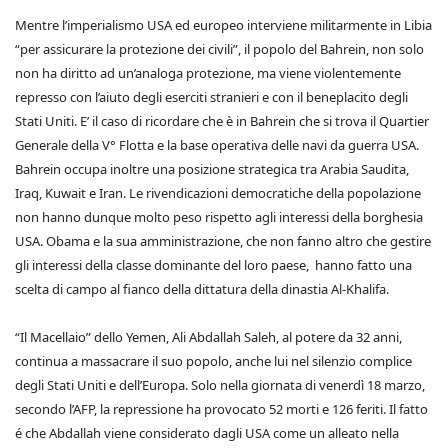
Mentre l’imperialismo USA ed europeo interviene militarmente in Libia
“per assicurare la protezione dei civili”, il popolo del Bahrein, non solo
non ha diritto ad un’analoga protezione, ma viene violentemente
represso con l’aiuto degli eserciti stranieri e con il beneplacito degli
Stati Uniti. E’ il caso di ricordare che è in Bahrein che si trova il Quartier
Generale della V° Flotta e la base operativa delle navi da guerra USA.
Bahrein occupa inoltre una posizione strategica tra Arabia Saudita,
Iraq, Kuwait e Iran. Le rivendicazioni democratiche della popolazione
non hanno dunque molto peso rispetto agli interessi della borghesia
USA. Obama e la sua amministrazione, che non fanno altro che gestire
gli interessi della classe dominante del loro paese, hanno fatto una
scelta di campo al fianco della dittatura della dinastia Al-Khalifa.
“Il Macellaio” dello Yemen, Ali Abdallah Saleh, al potere da 32 anni,
continua a massacrare il suo popolo, anche lui nel silenzio complice
degli Stati Uniti e dell’Europa. Solo nella giornata di venerdì 18 marzo,
secondo l’AFP, la repressione ha provocato 52 morti e 126 feriti. Il fatto
é che Abdallah viene considerato dagli USA come un alleato nella