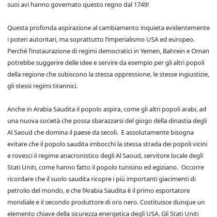
suoi avi hanno governato questo regno dal 1749!
Questa profonda aspirazione al cambiamento inquieta evidentemente
i poteri autoritari, ma soprattutto l’imperialismo USA ed europeo.
Perché l’instaurazione di regimi democratici in Yemen, Bahrein e Oman
potrebbe suggerire delle idee e servire da esempio per gli altri popoli
della regione che subiscono la stessa oppressione, le stesse ingiustizie,
gli stessi regimi tirannici.
Anche in Arabia Saudita il popolo aspira, come gli altri popoli arabi, ad
una nuova società che possa sbarazzarsi del giogo della dinastia degli
Al Saoud che domina il paese da secoli. E assolutamente bisogna
evitare che il popolo saudita imbocchi la stessa strada dei popoli vicini
e rovesci il regime anacronistico degli Al Saoud, servitore locale degli
Stati Uniti, come hanno fatto il popolo tunisino ed egiziano. Occorre
ricordare che il suolo saudita ricopre i più importanti giacimenti di
petrolio del mondo, e che l’Arabia Saudita è il primo esportatore
mondiale e il secondo produttore di oro nero. Costituisce dunque un
elemento chiave della sicurezza energetica degli USA. Gli Stati Uniti