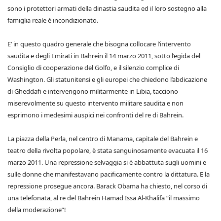
sono i protettori armati della dinastia saudita ed il loro sostegno alla
famiglia reale è incondizionato.
E’ in questo quadro generale che bisogna collocare l’intervento
saudita e degli Emirati in Bahrein il 14 marzo 2011, sotto l’egida del
Consiglio di cooperazione del Golfo, e il silenzio complice di
Washington. Gli statunitensi e gli europei che chiedono l’abdicazione
di Gheddafi e intervengono militarmente in Libia, tacciono
miserevolmente su questo intervento militare saudita e non
esprimono i medesimi auspici nei confronti del re di Bahrein.
La piazza della Perla, nel centro di Manama, capitale del Bahrein e
teatro della rivolta popolare, è stata sanguinosamente evacuata il 16
marzo 2011. Una repressione selvaggia si è abbattuta sugli uomini e
sulle donne che manifestavano pacificamente contro la dittatura. E la
repressione prosegue ancora. Barack Obama ha chiesto, nel corso di
una telefonata, al re del Bahrein Hamad Issa Al-Khalifa “il massimo
della moderazione”!