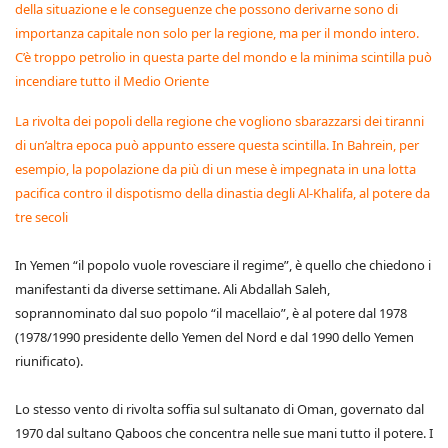
della situazione e le conseguenze che possono derivarne sono di
importanza capitale non solo per la regione, ma per il mondo intero.
C’è troppo petrolio in questa parte del mondo e la minima scintilla può
incendiare tutto il Medio Oriente
La rivolta dei popoli della regione che vogliono sbarazzarsi dei tiranni
di un’altra epoca può appunto essere questa scintilla. In Bahrein, per
esempio, la popolazione da più di un mese è impegnata in una lotta
pacifica contro il dispotismo della dinastia degli Al-Khalifa, al potere da
tre secoli
In Yemen “il popolo vuole rovesciare il regime”, è quello che chiedono i
manifestanti da diverse settimane. Ali Abdallah Saleh,
soprannominato dal suo popolo “il macellaio”, è al potere dal 1978
(1978/1990 presidente dello Yemen del Nord e dal 1990 dello Yemen
riunificato).
Lo stesso vento di rivolta soffia sul sultanato di Oman, governato dal
1970 dal sultano Qaboos che concentra nelle sue mani tutto il potere. I