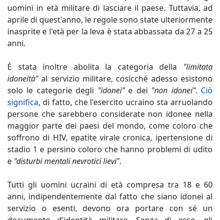
uomini in età militare di lasciare il paese. Tuttavia, ad
aprile di quest'anno, le regole sono state ulteriormente
inasprite e l'età per la leva è stata abbassata da 27 a 25
anni.
È stata inoltre abolita la categoria della
"limitata
idoneità"
al servizio militare, cosicché adesso esistono
solo le categorie degli
"idonei"
e dei
"non idonei"
.
Ciò
significa
, di fatto, che l'esercito ucraino sta arruolando
persone che sarebbero considerate non idonee nella
maggior parte dei paesi del mondo, come coloro che
soffrono di HIV, epatite virale cronica, ipertensione di
stadio 1 e persino coloro che hanno problemi di udito
e
"disturbi mentali nevrotici lievi"
.
Tutti gli uomini ucraini di età compresa tra 18 e 60
anni, indipendentemente dal fatto che siano idonei al
servizio o esenti, devono ora portare con sé un