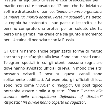
Nastya ha aggiunto di essere così preoccupata per il
marito con cui è sposata da 12 anni che ha iniziato a
soffrire di attacchi di panico.
"Siamo un unico organismo.
Se muore lui, morirò anch'io. Forse mi ucciderò"
, ha detto.
La coppia ha sostenuto il suo paese e l'esercito, e ha
persino comprato una protesi per un soldato che ha
perso una gamba, ma crede che sia giunto il momento
per l'Ucraina di negoziare con la Russia.
Gli Ucraini hanno anche organizzato forme di mutuo
soccorso per sfuggire alla leva. Sono stati creati canali
Telegram speciali in cui gli utenti possono segnalare
dove hanno avvistato ufficiali di leva, in modo che altri
possano evitarli. I post su questi canali sono
solitamente codificati. Ad esempio, gli ufficiali di leva
sono noti come
"nuvole"
o
"pioggia"
. Un post tipico
potrebbe essere simile a questo:
"Com'è il meteo alla
stazione della metropolitana Defenders of Ukraine?"
Risposta:
"Tre nuvole hanno coperto un ragazzo"
.