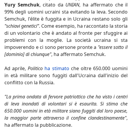
Yury Semchuk
, citato da
UNIAN
, ha affermato che il
99% degli uomini ucraini sta evitando la leva. Secondo
Semchuk, l'élite è fuggita e in Ucraina restano solo gli
"schiavi genetici”
. Come esempio, ha raccontato la storia
di un volontario che è andato al fronte per sfuggire ai
problemi con la moglie. La società ucraina si sta
impoverendo e ci sono persone pronte a
"essere sotto il
[dominio] di chiunque"
, ha affermato Semchuk.
Ad aprile,
Politico
ha stimato
che oltre 650.000 uomini
in età militare sono fuggiti dall'Ucraina dall'inizio del
conflitto con la Russia.
"La prima ondata di fervore patriottico che ha visto i centri
di leva inondati di volontari si è esaurita. Si stima che
650.000 uomini in età militare siano fuggiti dal loro paese,
la maggior parte attraverso il confine clandestinamente"
,
ha affermato la pubblicazione.