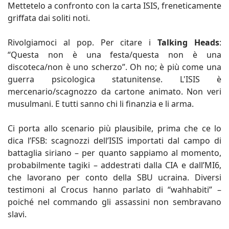
Mettetelo a confronto con la carta ISIS, freneticamente
griffata dai soliti noti.
Rivolgiamoci al pop. Per citare i
Talking Heads
:
“Questa non è una festa/questa non è una
discoteca/non è uno scherzo”. Oh no; è più come una
guerra psicologica statunitense. L'ISIS è
mercenario/scagnozzo da cartone animato. Non veri
musulmani. E tutti sanno chi li finanzia e li arma.
Ci porta allo scenario più plausibile, prima che ce lo
dica l’FSB: scagnozzi dell’ISIS importati dal campo di
battaglia siriano – per quanto sappiamo al momento,
probabilmente tagiki – addestrati dalla CIA e dall’MI6,
che lavorano per conto della SBU ucraina. Diversi
testimoni al Crocus hanno parlato di “wahhabiti” –
poiché nel commando gli assassini non sembravano
slavi.