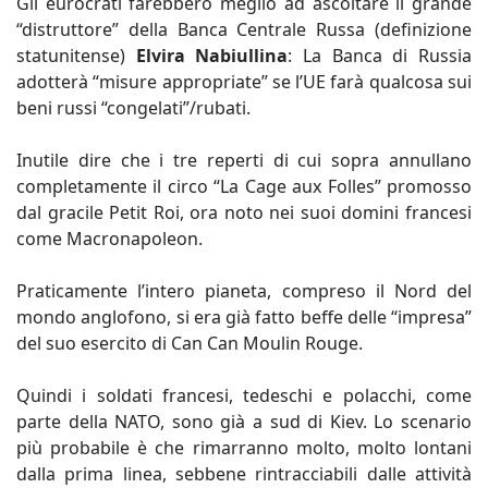
Gli eurocrati farebbero meglio ad ascoltare il grande
“distruttore” della Banca Centrale Russa (definizione
statunitense)
Elvira Nabiullina
: La Banca di Russia
adotterà “misure appropriate” se l’UE farà qualcosa sui
beni russi “congelati”/rubati.
Inutile dire che i tre reperti di cui sopra annullano
completamente il circo “La Cage aux Folles” promosso
dal gracile Petit Roi, ora noto nei suoi domini francesi
come Macronapoleon.
Praticamente l’intero pianeta, compreso il Nord del
mondo anglofono, si era già fatto beffe delle “impresa”
del suo esercito di Can Can Moulin Rouge.
Quindi i soldati francesi, tedeschi e polacchi, come
parte della NATO, sono già a sud di Kiev. Lo scenario
più probabile è che rimarranno molto, molto lontani
dalla prima linea, sebbene rintracciabili dalle attività