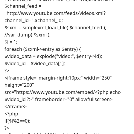
$channel_feed =
"http://www.youtube.com/feeds/videos.xml?
channel_id=".$channel_id;
$sxml = simplexml_load_file( $channel_feed );
//var_dump( $sxml );
$i = 1;
foreach ($sxml->entry as $entry) {
$video_data = explode("video:", $entry->id);
$video_id = $video_data[1];
?>
<iframe style="margin-right:10px;" width="250"
height="200"
src="https://www.youtube.com/embed/<?php echo
$video_id ?>" frameborder="0" allowfullscreen>
</iframe>
<?php
if($i%2==0):
?>