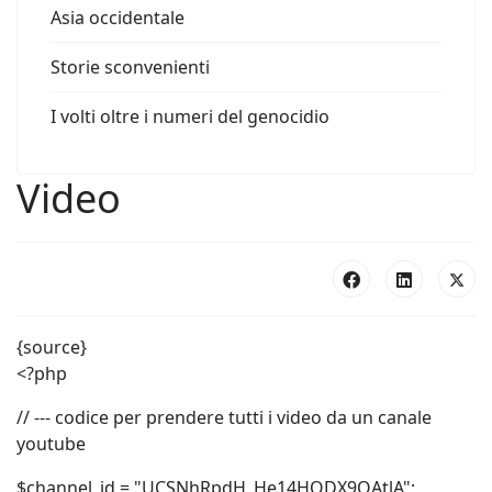
Asia occidentale
Storie sconvenienti
I volti oltre i numeri del genocidio
Video
{source}
<?php
// --- codice per prendere tutti i video da un canale
youtube
$channel_id = "UCSNhRpdH_He14HQDX9OAtlA";