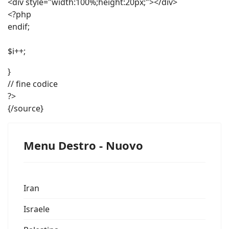
<div style="width:100%;height:20px;"></div>
<?php
endif;
$i++;
}
// fine codice
?>
{/source}
Menu Destro - Nuovo
Iran
Israele